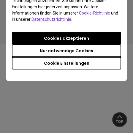
Technologien abzulehnen. Sie können Ihre Cookie-
Einstellungen hier jederzeit anpassen. Weitere
Informationen finden Sie in unserer
Cookie-Richtlinie
und
Copyright © 2024 BenQ. All rights reserved.
in unserer
Datenschutzrichtlinie
.
Impressum
Datenschutz
Über Cookies
Import-/Exportkonformität
Cookies akzeptieren
Nur notwendige Cookies
Cookie Einstellungen