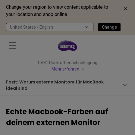
Change your region to view content applicable to
your location and shop online.
United States / English
Change
GV31 Rückrufbenachrichtigung
Mehr erfahren
Fazit: Warum externe Monitore für MacBook
ideal sind
Die Lösung: Der M-book-Modus von BenQ
Echte Macbook-Farben auf
Automatische Farbprofil-Synchronisation mit ICCsync
deinem externen Monitor
So aktivierst du den M-book-Modus auf deinem externen