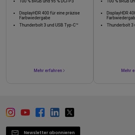
100 % sRGB und 95 % DCI-P3
100 % sRGB un
DisplayHDR 400 für eine präzise
DisplayHDR 400
Farbwiedergabe
Farbwiederga
Thunderbolt 3 und USB Typ-C™
Thunderbolt 3
Mehr erfahren
Mehr e
Newsletter abonnieren