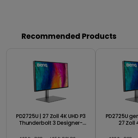
Recommended Products
PD2725U | 27 Zoll 4K UHD P3
PD2725U gen
Thunderbolt 3 Designer-
27 Zoll
Monitor
Thunderbol
Mo