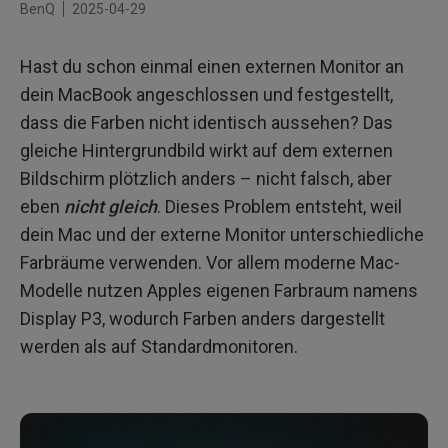
Monitor für MacBook
BenQ
2025-04-29
Was ist mit den Standard-Farbräumen wie sRGB oder
AdobeRGB?
Hast du schon einmal einen externen Monitor an
Farbabstimmung zwischen MacBook und externem
dein MacBook angeschlossen und festgestellt,
Monitor
Fazit: Warum externe Monitore für MacBook ideal sind
dass die Farben nicht identisch aussehen? Das
gleiche Hintergrundbild wirkt auf dem externen
Bildschirm plötzlich anders – nicht falsch, aber
eben
nicht gleich
. Dieses Problem entsteht, weil
dein Mac und der externe Monitor unterschiedliche
Farbräume verwenden. Vor allem moderne Mac-
Modelle nutzen Apples eigenen Farbraum namens
Display P3, wodurch Farben anders dargestellt
werden als auf Standardmonitoren.