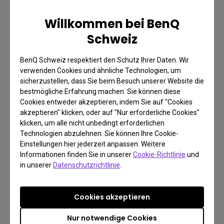
Nutzer, die auf farbtreue Darstellung zwischen
Willkommen bei BenQ
MacBook und externem Monitor angewiesen sind.
Schweiz
Zusammenfassend bietet dir der BenQ M-book-
Modus die Möglichkeit, auf einem größeren Monitor
BenQ Schweiz respektiert den Schutz Ihrer Daten. Wir
verwenden Cookies und ähnliche Technologien, um
zu arbeiten, ohne dabei auf die gewohnten Farben
sicherzustellen, dass Sie beim Besuch unserer Website die
deines Macs verzichten zu müssen. Über das
bestmögliche Erfahrung machen. Sie können diese
Bildschirmmenü (OSD) der Monitore für Designer
Cookies entweder akzeptieren, indem Sie auf "Cookies
akzeptieren" klicken, oder auf "Nur erforderliche Cookies"
und Fotografen kannst du den M-book-Modus ganz
klicken, um alle nicht unbedingt erforderlichen
einfach auswählen – neben vielen anderen
Technologien abzulehnen. Sie können Ihre Cookie-
Farbmodi wie sRGB oder AdobeRGB. So hast du
Einstellungen hier jederzeit anpassen. Weitere
Informationen finden Sie in unserer
Cookie-Richtlinie
und
maximale Flexibilität bei der Farbwahl – ideal für
in unserer
Datenschutzrichtlinie
.
alle, die auf präzise und konsistente
Farbdarstellung Wert legen.
Cookies akzeptieren
Farbabstimmung zwischen
Nur notwendige Cookies