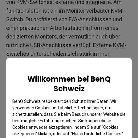
von KVM-Switches: externe und integrierte. Am
funktionalsten ist ein im Monitor verbauter KVM-
Switch. Du profitierst von E/A-Anschlüssen und
einer praktischen Arbeitsstation in Form eines
dedizierten Monitors, der vermutlich auch über
nützliche USB-Anschlüsse verfügt. Externe KVM-
Switches unterscheiden sich stark in ihren
Funktionen und demnach auch im Preis.
Willkommen bei BenQ
Wie du einen KVM-Switch
Schweiz
anwendest
BenQ Schweiz respektiert den Schutz Ihrer Daten. Wir
verwenden Cookies und ähnliche Technologien, um
Um das volle Potenzial von KVM-Switches
sicherzustellen, dass Sie beim Besuch unserer Website die
bestmögliche Erfahrung machen. Sie können diese
auszuschöpfen, solltest du bei der Nutzung wie
Cookies entweder akzeptieren, indem Sie auf "Cookies
folgt vorgehen.
akzeptieren" klicken, oder auf "Nur erforderliche Cookies"