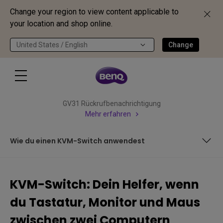
Change your region to view content applicable to
your location and shop online.
United States / English
Change
GV31 Rückrufbenachrichtigung
Mehr erfahren
Wie du einen KVM-Switch anwendest
Warum ein KVM-Switch die Lösung ist
KVM-Switch: Dein Helfer, wenn
Wie du einen KVM-Switch anwendest
du Tastatur, Monitor und Maus
zwischen zwei Computern