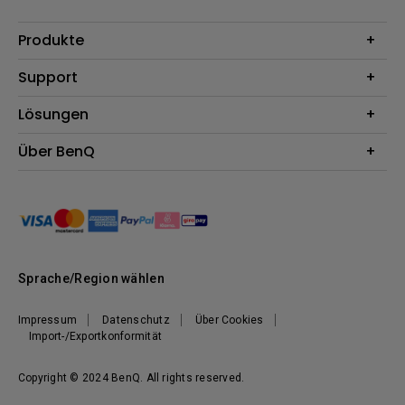
Produkte
Beamer
Support
Monitore
Kontakt
Lösungen
Lampen
Garantie
Webcams
Für Unternehmen
Über BenQ
Reparaturservice
Dockingstation
Für Bildungsstätten
Downloads
Das Unternehmen
Für E-Sportler (Zowie)
BenQ Blog
Nachhaltigkeit
News
Sprache/Region wählen
Impressum
Datenschutz
Über Cookies
Import-/Exportkonformität
Copyright © 2024 BenQ. All rights reserved.