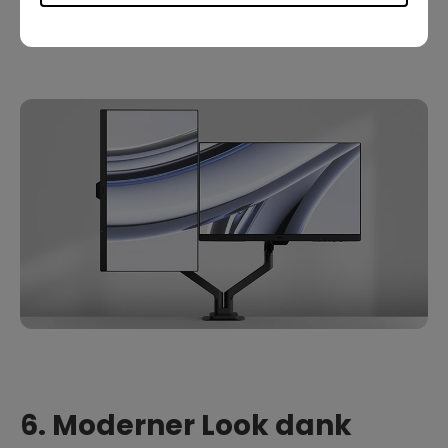
hochkant gedreht werden, was Arbeitsabläufe noch
flexibler und effizienter macht.
6. Moderner Look dank