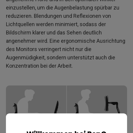
einzustellen, um die Augenbelastung spürbar zu
reduzieren. Blendungen und Reflexionen von
Lichtquellen werden minimiert, sodass der
Bildschirm klarer und das Sehen deutlich
angenehmer wird. Eine ergonomische Ausrichtung
des Monitors verringert nicht nur die
Augenmüdigkeit, sondern unterstützt auch die
Konzentration bei der Arbeit.