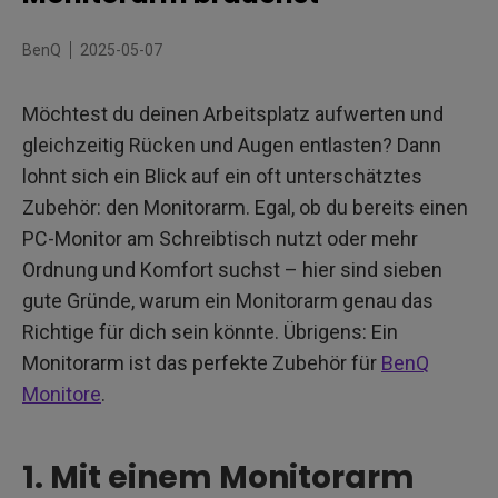
4. Reduzierung der Augenbelastung
BenQ
2025-05-07
5. Mehr Flexibilität mit einem Dual Monitorarm
Möchtest du deinen Arbeitsplatz aufwerten und
6. Moderner Look dank schwebendem Monitorarm
gleichzeitig Rücken und Augen entlasten? Dann
lohnt sich ein Blick auf ein oft unterschätztes
7. Leichter Zugriff auf Kabel und mühelose Reinigung
Zubehör: den Monitorarm. Egal, ob du bereits einen
8. Monitorarm kaufen: Das solltest du beachten
PC-Monitor am Schreibtisch nutzt oder mehr
Ordnung und Komfort suchst – hier sind sieben
gute Gründe, warum ein Monitorarm genau das
Richtige für dich sein könnte. Übrigens: Ein
Monitorarm ist das perfekte Zubehör für
BenQ
Monitore
.
1. Mit einem Monitorarm