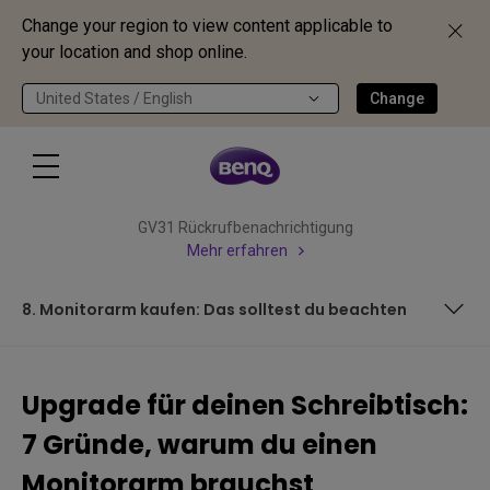
Change your region to view content applicable to
your location and shop online.
United States / English
Change
GV31 Rückrufbenachrichtigung
Mehr erfahren
8. Monitorarm kaufen: Das solltest du beachten
1. Mit einem Monitorarm mehr Platz auf dem Schreibtisch
Upgrade für deinen Schreibtisch:
2. Ergonomische Sitzhaltung entlastet Nacken und
7 Gründe, warum du einen
Schultern
3. Maximale Flexibilität bei der Bildschirmpositionierung
Monitorarm brauchst