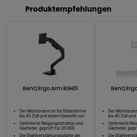
Produktempfehlungen
BenQ Ergo Arm BSH01
BenQ Erg
Der Monitorarm ist für Bildschirme
Der Monitorarm
bis 45 Zoll und einem Gewicht von
bis 45 Zoll un
1,8 bis 20 kg geeignet, sowie
1,8 bis 20 kg g
Optimierte Neigungsstruktur und
Optimierte Nei
kompatibel mit VESA-
kompatibel mi
Gasfeder, geprüft für 25.000
Gasfeder, gepr
Montagemustern von 75x75 mm
Montagemuste
Bewegungen, bieten zuverlässige
Bewegungen, b
und 100x100 mm.
Die Stahlverstärkungsplatte der
und 100x100 
Die Stahlverst