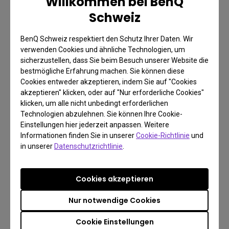
Willkommen bei BenQ
Schweiz
BenQ Schweiz respektiert den Schutz Ihrer Daten. Wir
verwenden Cookies und ähnliche Technologien, um
sicherzustellen, dass Sie beim Besuch unserer Website die
bestmögliche Erfahrung machen. Sie können diese
5. Mehr Flexibilität mit
Cookies entweder akzeptieren, indem Sie auf "Cookies
akzeptieren" klicken, oder auf "Nur erforderliche Cookies"
einem Dual Monitorarm
klicken, um alle nicht unbedingt erforderlichen
Technologien abzulehnen. Sie können Ihre Cookie-
Einstellungen hier jederzeit anpassen. Weitere
Die Nutzung von zwei Monitoren beansprucht oft
Informationen finden Sie in unserer
Cookie-Richtlinie
und
viel Platz auf dem Schreibtisch, da jeder Bildschirm
in unserer
Datenschutzrichtlinie
.
seinen eigenen Standfuß benötigt. Ein Dual
Monitorarm hilft dabei, die Bildschirme effizient zu
Cookies akzeptieren
positionieren und spart wertvollen Platz. Dadurch
Nur notwendige Cookies
steigt sowohl die Produktivität als auch der
Komfort. Zudem können die Monitore bei Bedarf
Cookie Einstellungen