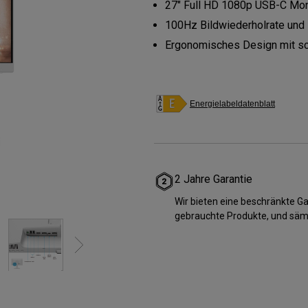
27" Full HD 1080p USB-C Mon
ch hinten gewölbter Monitor
Thunderbolt
Laser
100Hz Bildwiederholrate und
bellose Steuerung
P3
Ergonomisches Design mit s
Mit Android TV
tegriert
Mit Höhenverstellung
Mit niedrigem Input Lag
Energielabeldatenblatt
2 Jahre Garantie
Wir bieten eine beschränkte 
gebrauchte Produkte, und säm