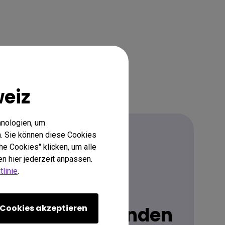
eiz
hnologien, um
. Sie können diese Cookies
he Cookies" klicken, um alle
n hier jederzeit anpassen.
Herunterladen
linie
.
ie neuesten
Cookies akzeptieren
handbücher finden