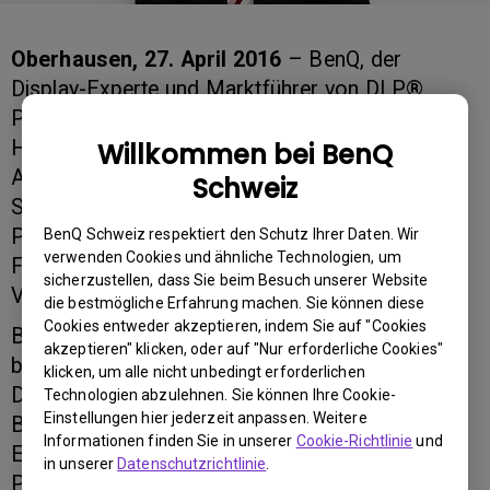
Oberhausen, 27. April 2016
– BenQ, der
Display-Experte und Marktführer von DLP®
Projektoren, ernennt Bernd Süßenbach (44) zum
Head of Product Management DACH & Benelux.
Willkommen bei BenQ
Ab sofort verantwortet er das gesamte BenQ
Schweiz
Sortiment mit den Produktgruppen Displays und
Projektoren und berichtet in seiner neuen
BenQ Schweiz respektiert den Schutz Ihrer Daten. Wir
verwenden Cookies und ähnliche Technologien, um
Funktion an Oliver Barz, Managing Director &
sicherzustellen, dass Sie beim Besuch unserer Website
Vice President Europe.
die bestmögliche Erfahrung machen. Sie können diese
Cookies entweder akzeptieren, indem Sie auf "Cookies
Bernd Süßenbach ist bereits seit sechs Jahren
akzeptieren" klicken, oder auf "Nur erforderliche Cookies"
bei BenQ als Product Manager Displays für
klicken, um alle nicht unbedingt erforderlichen
DACH & Benelux tätig. Vor seinem Einstieg bei
Technologien abzulehnen. Sie können Ihre Cookie-
Einstellungen hier jederzeit anpassen. Weitere
BenQ sammelte er bei Maxdata und Medion
Informationen finden Sie in unserer
Cookie-Richtlinie
und
Erfahrung im Bereich Technisches
in unserer
Datenschutzrichtlinie
.
Produktmanagement und als Direktor Einkauf.