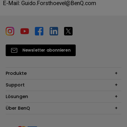
E-Mail: Guido.Forsthoevel@BenQ.com
Newsletter abonnieren
Produkte
Beamer
Support
Monitore
Kontakt
Lösungen
Lampen
Garantie
Webcams
Für Unternehmen
Über BenQ
Reparaturservice
Dockingstation
Für Bildungsstätten
Downloads
Das Unternehmen
Für E-Sportler (Zowie)
BenQ Blog
Nachhaltigkeit