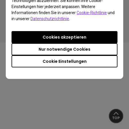
Technologien abzulehnen. Sie können Ihre Cookie-
Einstellungen hier jederzeit anpassen. Weitere
Informationen finden Sie in unserer
Cookie-Richtlinie
und
Copyright © 2024 BenQ. All rights reserved.
in unserer
Datenschutzrichtlinie
.
Impressum
Datenschutz
Über Cookies
Import-/Exportkonformität
Cookies akzeptieren
Nur notwendige Cookies
Cookie Einstellungen