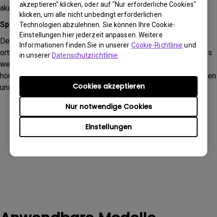
akzeptieren" klicken, oder auf "Nur erforderliche Cookies"
akustisch die Atmosphäre eines Kinos erleben.
klicken, um alle nicht unbedingt erforderlichen
Spielmodus
Technologien abzulehnen. Sie können Ihre Cookie-
Einstellungen hier jederzeit anpassen. Weitere
Der Spielmodus verbessert die Geräuscherkennung und -
Informationen finden Sie in unserer
Cookie-Richtlinie
und
ortung beim Spielen. Er ermöglicht es dir, genau zu hören, aus
in unserer
Datenschutzrichtlinie
.
welcher Richtung Feinde kommen oder welche Schritte zu
hören sind. Dies hilft dir, besser auf Bedrohungen zu reagieren
Cookies akzeptieren
und macht das Spielerlebnis realistischer und spannender.
Nur notwendige Cookies
Einstellungen