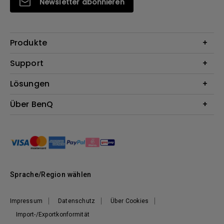
Newsletter abonnieren
Produkte
Beamer
Support
Monitore
Kontakt
Lösungen
Lampen
Garantie
Webcams
Für Unternehmen
Über BenQ
Reparaturservice
Dockingstation
Für Bildungsstätten
Downloads
Das Unternehmen
Für E-Sportler (Zowie)
BenQ Blog
Nachhaltigkeit
News
Sprache/Region wählen
Impressum
Datenschutz
Über Cookies
Import-/Exportkonformität