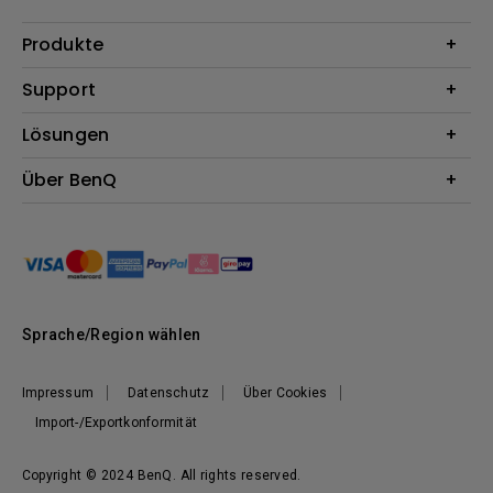
Produkte
Beamer
Support
Monitore
Kontakt
Lösungen
Lampen
Garantie
Webcams
Für Unternehmen
Über BenQ
Reparaturservice
Dockingstation
Für Bildungsstätten
Downloads
Das Unternehmen
Für E-Sportler (Zowie)
BenQ Blog
Nachhaltigkeit
News
Sprache/Region wählen
Impressum
Datenschutz
Über Cookies
Import-/Exportkonformität
Copyright © 2024 BenQ. All rights reserved.