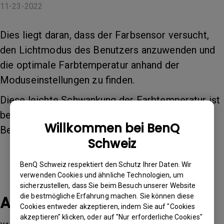
11-23-2022
Dies liegt daran, dass der Farbsensor versucht,
den Lichtmodus des Benutzers anzuwenden und
die optimale Farbtemperatur anhand der
Moduseinstellungen zu finden.
Diese leichte Schwankung der Farbtemperatur ist
beabsichtigt und soll ein besseres
Willkommen bei BenQ
Benutzererlebnis gewährleisten.
Schweiz
BenQ Schweiz respektiert den Schutz Ihrer Daten. Wir
verwenden Cookies und ähnliche Technologien, um
sicherzustellen, dass Sie beim Besuch unserer Website
die bestmögliche Erfahrung machen. Sie können diese
Anwendbare Modelle
Cookies entweder akzeptieren, indem Sie auf "Cookies
akzeptieren" klicken, oder auf "Nur erforderliche Cookies"