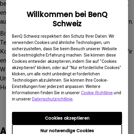
beobachtet wird und Sie es loswerden möchten,
empfehlen wir Ihnen, die Funktion Dynamic Iris
Willkommen bei BenQ
auszuschalten, um das Seherlebnis zu verbessern.
Schweiz
Bitte beachten Sie, dass die Dynamic Iris-
BenQ Schweiz respektiert den Schutz Ihrer Daten. Wir
Technologie dazu gedacht ist, den dynamischen
verwenden Cookies und ähnliche Technologien, um
sicherzustellen, dass Sie beim Besuch unserer Website
Kontrast bei bewegten Bildern zu verbessern. Wir
die bestmögliche Erfahrung machen. Sie können diese
empfehlen Ihnen, diese spezielle Funktion Ihres
Cookies entweder akzeptieren, indem Sie auf "Cookies
akzeptieren" klicken, oder auf "Nur erforderliche Cookies"
W5700-Projektors auszuprobieren und den
klicken, um alle nicht unbedingt erforderlichen
Unterschied zu spüren, den sie für Ihr
Technologien abzulehnen. Sie können Ihre Cookie-
Heimkinoerlebnis bedeutet!
Einstellungen hier jederzeit anpassen. Weitere
Informationen finden Sie in unserer
Cookie-Richtlinie
und
in unserer
Datenschutzrichtlinie
.
Cookies akzeptieren
Anwendbare Modelle
Nur notwendige Cookies