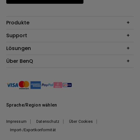
Produkte
Beamer
Support
Monitore
Kontakt
Lösungen
Lampen
Garantie
Webcams
Für Unternehmen
Über BenQ
Reparaturservice
Dockingstation
Für Bildungsstätten
Downloads
Das Unternehmen
Für E-Sportler (Zowie)
BenQ Blog
Nachhaltigkeit
News
Sprache/Region wählen
Impressum
Datenschutz
Über Cookies
Import-/Exportkonformität