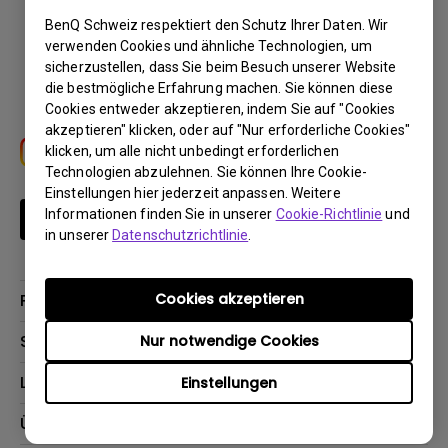
BenQ Schweiz respektiert den Schutz Ihrer Daten. Wir
Download
verwenden Cookies und ähnliche Technologien, um
sicherzustellen, dass Sie beim Besuch unserer Website
die bestmögliche Erfahrung machen. Sie können diese
Cookies entweder akzeptieren, indem Sie auf "Cookies
akzeptieren" klicken, oder auf "Nur erforderliche Cookies"
klicken, um alle nicht unbedingt erforderlichen
Technologien abzulehnen. Sie können Ihre Cookie-
Einstellungen hier jederzeit anpassen. Weitere
Informationen finden Sie in unserer
Cookie-Richtlinie
und
Newsletter abonnieren
in unserer
Datenschutzrichtlinie
.
Cookies akzeptieren
Produkte
Beamer
Support
Nur notwendige Cookies
Monitore
Kontakt
Lösungen
Einstellungen
Lampen
Garantie
Webcams
Für Unternehmen
Über BenQ
Reparaturservice
Dockingstation
Für Bildungsstätten