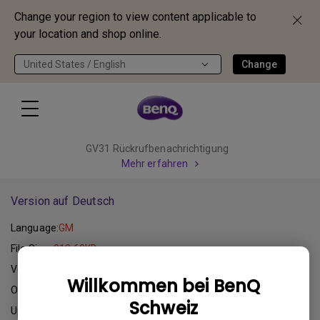
Change your region to view content applicable to
your location and shop online.
United States / English
Change
GV31 Rückrufbenachrichtigung
Mehr erfahren
Version auf Deutsch
Language:
GM
File Size:
212.69KB
Version:
Willkommen bei BenQ
Operating System:
Schweiz
Update:
2012-08-01