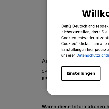
Willk
BenQ Deutschland respekt
sicherzustellen, dass Si
Cookies entweder akzeptie
Cookies" klicken, um alle
Einstellungen hier jederz
unserer
Datenschutzrichtl
Anwendbare Modelle
CP6501K, CP8601K, RE6501, RE750
Einstellungen
RP7501K, RP7502, RP8601K, RP86
Waren diese Informationen hi