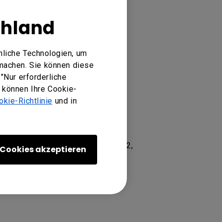
chland
nliche Technologien, um
machen. Sie können diese
"Nur erforderliche
e können Ihre Cookie-
okie-Richtlinie
und in
502S, RM8602K, RP6501K, RP6502,
Cookies akzeptieren