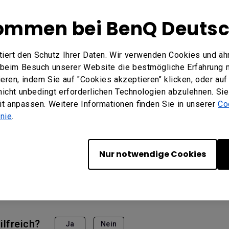
ommen bei BenQ Deuts
iert den Schutz Ihrer Daten. Wir verwenden Cookies und äh
e beim Besuch unserer Website die bestmögliche Erfahrung 
ren, indem Sie auf "Cookies akzeptieren" klicken, oder auf 
 nicht unbedingt erforderlichen Technologien abzulehnen. Si
eit anpassen. Weitere Informationen finden Sie in unserer
Co
inie
.
1, RE8601, RM5502K, RM6502K, RM6502K, RM7502K, RM7
Nur notwendige Cookies
02
lfreich?
Ja
Nein