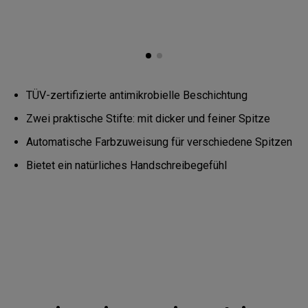
p
l
a
y
-
S
t
i
f
TÜV-zertifizierte antimikrobielle Beschichtung
t
|
Zwei praktische Stifte: mit dicker und feiner Spitze
R
M
S
Automatische Farbzuweisung für verschiedene Spitzen
e
r
Bietet ein natürliches Handschreibegefühl
i
e
s