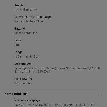
Anzahl
2 × Dual-Tip-Stifte
Keimresistente Technologie
Nano-ionisches Silber
Batterie
Nicht erforderlich
Farbe
Grau
Länge
162 mm (6,38 Zoll)
Durchmesser
Dicke Spitze: 9,5 mm (0,37 Zoll) | Feine Spitze: 3,6 mm (0,14 Zoll) |
Schaft: 13,8 mm (0,54 Zoll)
Nettogewicht
24 g (pro Stift)
Kompatibilität
Interaktive Displays
RM6503, RM7503, RM8603, RE6501, RE7501, RE8601, RE9801,