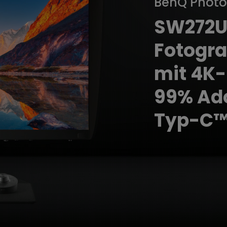
BenQ Photo
 um
Thunderbolt
Flacher Monitor
uen
Mit Android TV
SW272U |
165Hz
Nach hinten gewölbter
Mit niedrigem Input Lag
Monitor
Fotogra
Kabellose Steuerung
mit 4K
Integriert
99% Ad
Typ-C