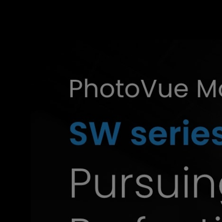
USB
Typ-
C™