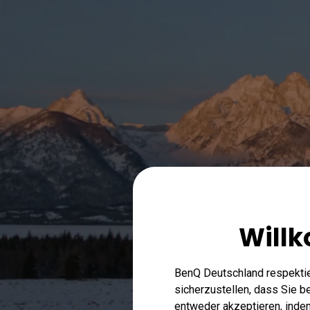
Will
BenQ Deutschland respektie
sicherzustellen, dass Sie 
entweder akzeptieren, indem 