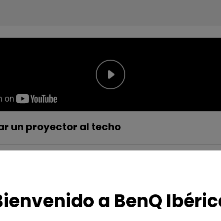
 un proyector al techo
Bienvenido a BenQ Ibéric