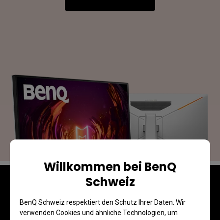
Willkommen bei BenQ
Schweiz
Für gesunde Augen
BenQ Schweiz respektiert den Schutz Ihrer Daten. Wir
verwenden Cookies und ähnliche Technologien, um
BenQ Eye-Care Monitor