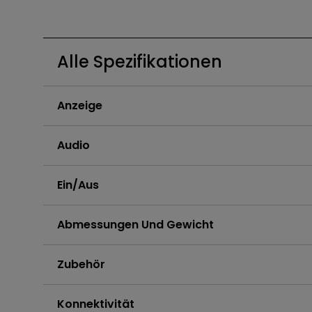
Golfsimulator Beamer
Golf
Na
PianoLight
Ka
Alle Spezifikationen
In
Anzeige
Audio
Ein/Aus
Abmessungen Und Gewicht
Zubehör
Konnektivität