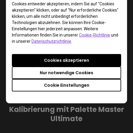
Cookies entweder akzeptieren, indem Sie auf "Cookies
akzeptieren" klicken, oder auf "Nur erforderliche Cookies"
klicken, um alle nicht unbedingt erforderlichen
Technologien abzulehnen. Sie können Ihre Cookie-
Erweiterter Modus für Pro-User
Einstellungen hier jederzeit anpassen. Weitere
Informationen finden Sie in unserer
Cookie-Richtlinie
und
in unserer
Datenschutzrichtlinie
.
Deine professionelle Farbkalibrierung wird durch 
benutzerdefinierte RGB-Primärfarben, Weißpunkt-, 
Luminanz-, Gamma- und Schwarzpunkt-Einstellungen 
Cookies akzeptieren
vervollständigt, um noch feinere Anpassungen zu erhalten.
Nur notwendige Cookies
Cookie Einstellungen
Erfahre mehr über die
Kalibrierung mit Palette Master
Ultimate