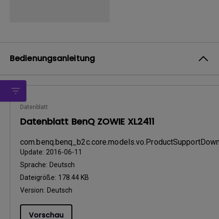
Bedienungsanleitung
Datenblatt
Datenblatt BenQ ZOWIE XL2411
com.benq.benq_b2c.core.models.vo.ProductSupportDo
Update:
2016-06-11
Sprache:
Deutsch
Dateigröße:
178.44 KB
Version:
Deutsch
Vorschau