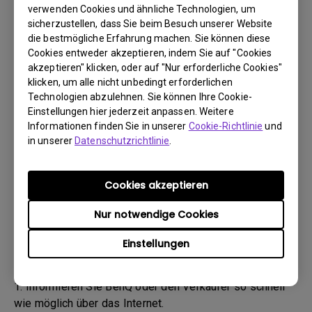
(„BenQ-Team“) wird Sie daraufhin per E-Mail
verwenden Cookies und ähnliche Technologien, um
kontaktieren.
sicherzustellen, dass Sie beim Besuch unserer Website
- Das BenQ-Team wird Ihnen zunächst Schritte zur
die bestmögliche Erfahrung machen. Sie können diese
Cookies entweder akzeptieren, indem Sie auf "Cookies
Fehlerbehebung nennen, um Ihnen zu helfen oder den
akzeptieren" klicken, oder auf "Nur erforderliche Cookies"
Defekt zu bestätigen.
klicken, um alle nicht unbedingt erforderlichen
- Sobald der Defekt durch den Agenten, der für Ihren Fall
Technologien abzulehnen. Sie können Ihre Cookie-
zuständig ist, bestätigt wurde, wird eine RMA-Nummer
Einstellungen hier jederzeit anpassen. Weitere
für Ihr Produkt ausgestellt.
Informationen finden Sie in unserer
Cookie-Richtlinie
und
- Sie müssen das Produkt an BenQ zurückgeben, sofern
in unserer
Datenschutzrichtlinie
.
Ihnen nicht von BenQ ein anderer BenQ Autorisierter
Dienstanbieter genannt wurde. Falls Ihr Produkt Ihnen
Cookies akzeptieren
mit einem physischen Schaden geliefert wurde, bitten
wir Sie, folgende Informationen bereitzuhalten.
Nur notwendige Cookies
- Dadurch können wir besser herausfinden, ob der
Einstellungen
Schaden während des Transports oder bereits davor
entstanden ist.
1. Informieren Sie BenQ oder den Verkäufer so schnell
wie möglich über das Internet.