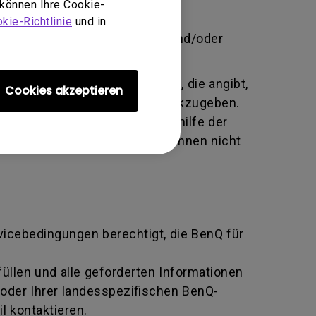
 können Ihre Cookie-
brauch, Vernachlässigung und
kie-Richtlinie
und in
 unbefugte Person Änderungen und/oder
te alphanumerische Kennung, die angibt,
Cookies akzeptieren
tausch an den Hersteller zurückzugeben.
ziert und beide Parteien mithilfe der
n BenQ zurückgeben, sofern Ihnen nicht
rvicebedingungen berechtigt, die BenQ für
llen und alle geforderten Informationen
oder Ihrer landesspezifischen BenQ-
l kontaktieren.