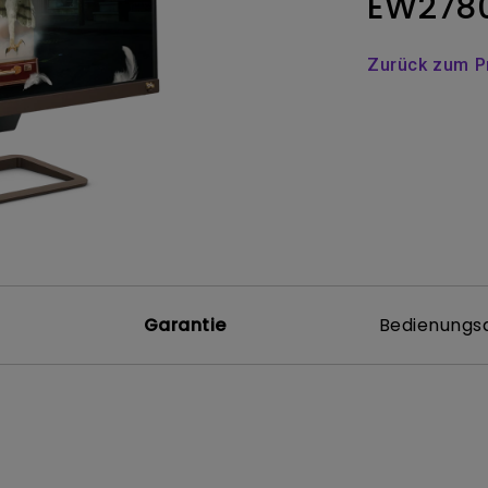
EW278
ch hinten gewölbter Monitor
Thunderbolt
Laser
bellose Steuerung
P3
Zurück zum P
Mit Android TV
tegriert
Mit Höhenverstellung
Mit niedrigem Input Lag
Garantie
Bedienungsa