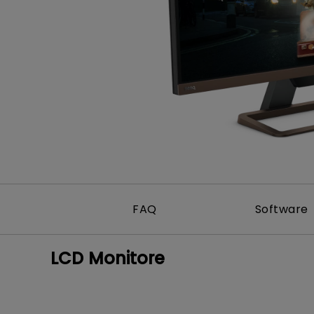
Golfsimulator Beamer
Golf
Na
PianoLight
Ka
In
FAQ
Software
LCD Monitore