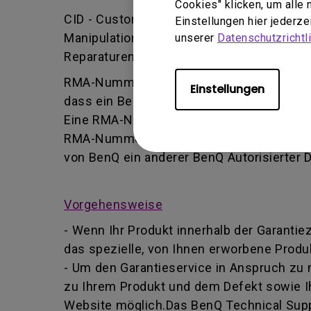
Cookies" klicken, um alle
CID - Customer Induced Damage (vom Kund
Einstellungen hier jederz
Manipulation oder falsche Einstellung/Ins
unserer
Datenschutzrichtli
Reparaturen durchführt.
RMA-Nummer - Kurz für Returned Merchand
Einstellungen
dass ein Benutzer vom BenQ-Team autoris
Eine RMA-Nummer ähnelt einer Tracking-Nu
RMA-Nummer Informationen über deren For
von BenQ ein anderer BenQ Autorisierter 
Vorgehensweise
- Wenn Ihr Produkt innerhalb der Garantie
das spezielle, von Ihnen erworbene Produk
- Um den Garantieservice in Anspruch zu
zu Ihrem Produkt und dem Defekt sowie I
Website möglich.Das BenQ Technical Suppo