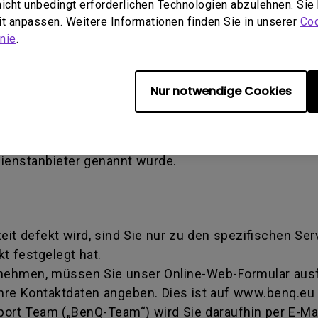
 nicht unbedingt erforderlichen Technologien abzulehnen. Sie
en verursachter Schaden) - Defekt, der durch Miss
eit anpassen. Weitere Informationen finden Sie in unserer
Coo
tallation verursacht wird. Dies gilt auch, wenn eine
nie
.
ise Authorization number - Eine von BenQ verwende
Nur notwendige Cookies
iert wurde, ein Produkt zur Reparatur oder zum Aus
mmer dahingehend, dass sie eine Transaktion identifi
tschritt erhalten können. Sie müssen das Produkt a
Dienstanbieter genannt wurde.
zeit defekt wird, sind Sie nur zu den spezifischen Se
t festgelegt hat.
 nehmen, müssen Sie unser Online-Web-Formular ausfü
hre Kontaktdaten angeben. Dies ist auf www.benq.eu 
rt Team („BenQ-Team“) wird Sie daraufhin per E-Mai