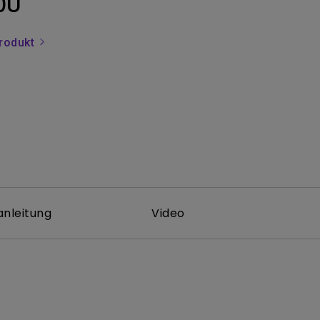
0U
rodukt
nleitung
Video