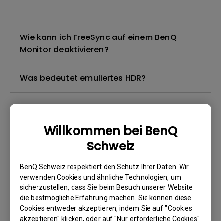
Wie kann ich FreeSync auf einem BenQ-
Monitor deaktivieren?
Was bedeutet emuliertes HDR?
Mein BenQ-Monitor unterstützt USB-C nicht.
Kann er über Thunderbolt 3 (USB-C) mit
Willkommen bei BenQ
DisplayPort oder über HDMI-Adapter an ein
Schweiz
M1 MacBook angeschlossen werden?
BenQ Schweiz respektiert den Schutz Ihrer Daten. Wir
Was ist der Unterschied zwischen
verwenden Cookies und ähnliche Technologien, um
DisplayHDR und HDR10?
sicherzustellen, dass Sie beim Besuch unserer Website
die bestmögliche Erfahrung machen. Sie können diese
Cookies entweder akzeptieren, indem Sie auf "Cookies
Wieso zeigt das OSD-Daten des Monitors
akzeptieren" klicken, oder auf "Nur erforderliche Cookies"