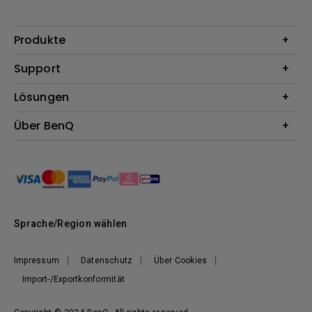
Produkte
Beamer
Support
Monitore
Kontakt
Lösungen
Lampen
Garantie
Webcams
Für Unternehmen
Über BenQ
Reparaturservice
Dockingstation
Für Bildungsstätten
Downloads
Das Unternehmen
Für E-Sportler (Zowie)
BenQ Blog
Nachhaltigkeit
News
Sprache/Region wählen
Impressum
Datenschutz
Über Cookies
Import-/Exportkonformität