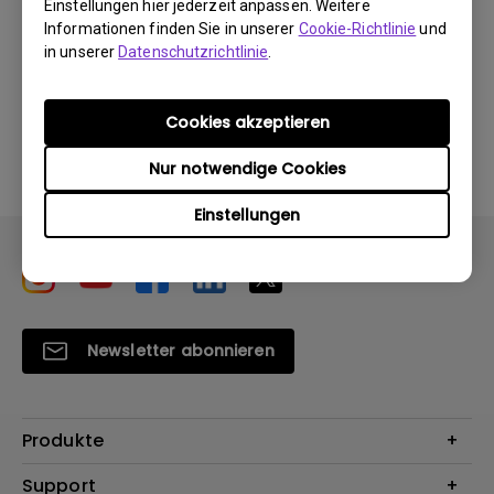
Einstellungen hier jederzeit anpassen. Weitere
Informationen finden Sie in unserer
Cookie-Richtlinie
und
in unserer
Datenschutzrichtlinie
.
Durch die Nutzung eines der oben genannten
Cookies akzeptieren
Softwareprogramme erklären Sie sich mit unseren
Bedingungen der
Endbenutzer-Lizenzvereinbarungen
Nur notwendige Cookies
einverstanden
.
Einstellungen
Newsletter abonnieren
Produkte
Beamer
Support