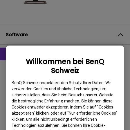
Software
Willkommen bei BenQ
Treiber
Schweiz
WHQL driver
BenQ Schweiz respektiert den Schutz Ihrer Daten. Wir
BS:
Windows
verwenden Cookies und ähnliche Technologien, um
OS Version:
Windows 7/8/10
sicherzustellen, dass Sie beim Besuch unserer Website
Version:
MP
die bestmögliche Erfahrung machen. Sie können diese
Update:
2019/08/20
Cookies entweder akzeptieren, indem Sie auf "Cookies
akzeptieren" klicken, oder auf "Nur erforderliche Cookies"
Dateigröße:
9.34 KB
klicken, um alle nicht unbedingt erforderlichen
Technologien abzulehnen. Sie können Ihre Cookie-
Herunterladen