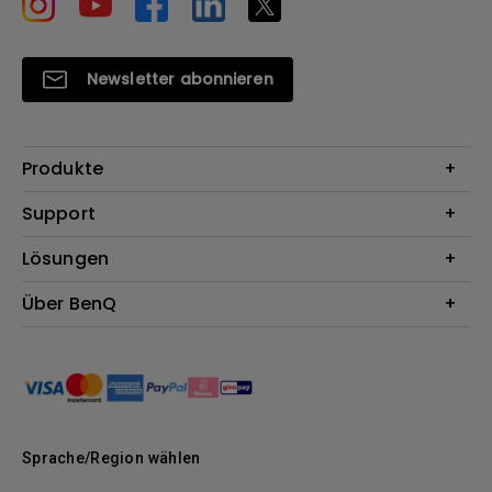
Newsletter abonnieren
Produkte
Beamer
Support
Monitore
Kontakt
Lösungen
Lampen
Garantie
Webcams
Für Unternehmen
Über BenQ
Reparaturservice
Dockingstation
Für Bildungsstätten
Downloads
Das Unternehmen
Für E-Sportler (Zowie)
BenQ Blog
Nachhaltigkeit
News
Sprache/Region wählen