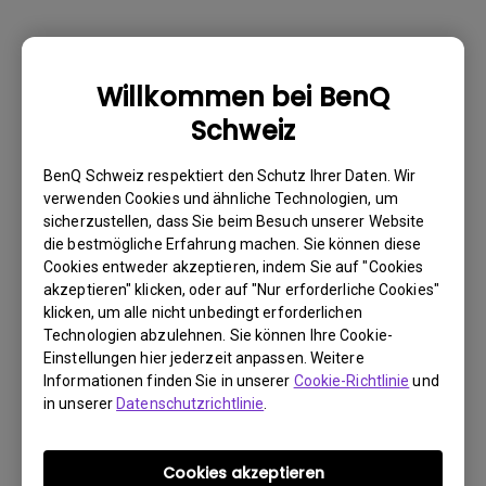
Warum kann mein BenQ-Monitor über ein
Willkommen bei BenQ
USB-C(Typ C)-Kabel nicht ordnungsgemäß
Schweiz
angezeigt werden?
BenQ Schweiz respektiert den Schutz Ihrer Daten. Wir
Wie kann ich Flimmern auf einem externen
verwenden Cookies und ähnliche Technologien, um
sicherzustellen, dass Sie beim Besuch unserer Website
Mac M1/M2-Monitor beheben?
die bestmögliche Erfahrung machen. Sie können diese
Cookies entweder akzeptieren, indem Sie auf "Cookies
Muss ich den WHQL-Treiber (Windows
akzeptieren" klicken, oder auf "Nur erforderliche Cookies"
klicken, um alle nicht unbedingt erforderlichen
Hardware Quality Labs) in Windows für
Technologien abzulehnen. Sie können Ihre Cookie-
meinen BenQ-Monitor installieren? Gibt es
Einstellungen hier jederzeit anpassen. Weitere
eine aktualisierte Version des WHQL-
Informationen finden Sie in unserer
Cookie-Richtlinie
und
Treibers?
in unserer
Datenschutzrichtlinie
.
Wieso flackert mein Monitor?
Cookies akzeptieren