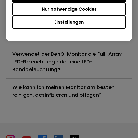
Nur notwendige Cookies
Sind alle BenQ-Monitore oder nur
bestimmte Modelle quecksilberfrei?
Einstellungen
Funktionieren BenQ-Monitore mit Mac M1?
Verwendet der BenQ-Monitor die Full-Array-
LED-Beleuchtung oder eine LED-
Randbeleuchtung?
Wie kann ich meinen Monitor am besten
reinigen, desinfizieren und pflegen?