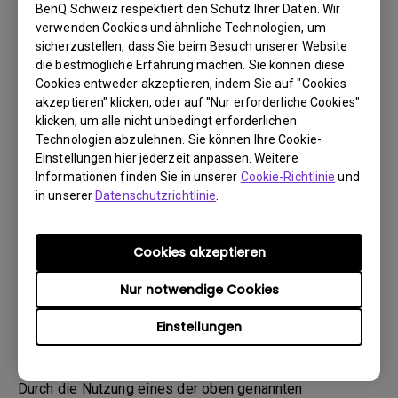
BenQ Schweiz respektiert den Schutz Ihrer Daten. Wir
verwenden Cookies und ähnliche Technologien, um
sicherzustellen, dass Sie beim Besuch unserer Website
die bestmögliche Erfahrung machen. Sie können diese
Cookies entweder akzeptieren, indem Sie auf "Cookies
akzeptieren" klicken, oder auf "Nur erforderliche Cookies"
Treiber
klicken, um alle nicht unbedingt erforderlichen
MP
Technologien abzulehnen. Sie können Ihre Cookie-
Einstellungen hier jederzeit anpassen. Weitere
BS:
WindowVista|WinXP
Informationen finden Sie in unserer
Cookie-Richtlinie
und
OS Version:
in unserer
Datenschutzrichtlinie
.
Version:
0
Update:
2009/09/30
Cookies akzeptieren
Dateigröße:
27.31 KB
Nur notwendige Cookies
Herunterladen
Einstellungen
Durch die Nutzung eines der oben genannten