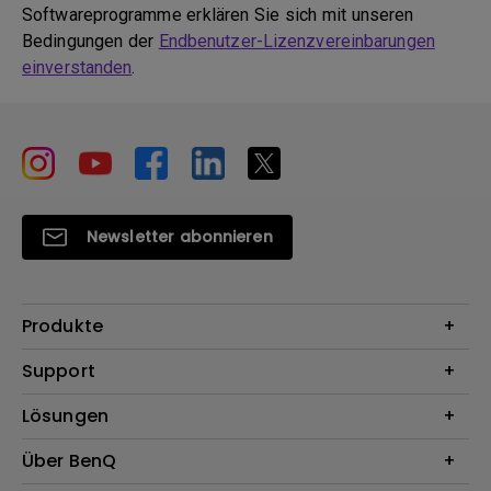
Softwareprogramme erklären Sie sich mit unseren
Bedingungen der
Endbenutzer-Lizenzvereinbarungen
einverstanden
.
Newsletter abonnieren
Produkte
Beamer
Support
Monitore
Kontakt
Lösungen
Lampen
Garantie
Webcams
Für Unternehmen
Über BenQ
Reparaturservice
Dockingstation
Für Bildungsstätten