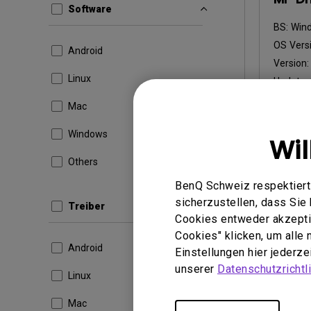
Software
BS:
Win
OS Versi
Android
Version
Linux
Update:
Dateigr
Mac
Heru
Windows
Wi
Others
BenQ Schweiz respektiert 
Durch die 
sicherzustellen, dass Si
Treiber
Lizenzvere
Cookies entweder akzeptie
Cookies" klicken, um alle
Android
Einstellungen hier jederz
unserer
Datenschutzrichtli
Linux
Mac