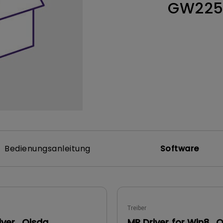
GW225
ch hinten gewölbter Monitor
Thunderbolt
Laser
bellose Steuerung
P3
Mit Android TV
tegriert
Mit Höhenverstellung
Mit niedrigem Input Lag
Bedienungsanleitung
Software
Treiber
iver_Qisda
MP Driver for Win8_