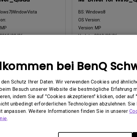
dows7|WindowVista
BS:
Windows8
on:
OS Version:
:
MP
Version:
MP
2013/03/06
Update:
2013/03/06
öße:
54.4 KB
Dateigröße:
10.22 KB
nterladen
Herunterladen
llkommen bei BenQ Schw
den Schutz Ihrer Daten. Wir verwenden Cookies und ähnlich
Nutzung eines der oben genannten Softwareprogramme erklären 
e beim Besuch unserer Website die bestmögliche Erfahrung 
inbarungen einverstanden
.
ren, indem Sie auf "Cookies akzeptieren" klicken, oder auf "
 nicht unbedingt erforderlichen Technologien abzulehnen. Sie
eit anpassen. Weitere Informationen finden Sie in unserer
Coo
nie
.