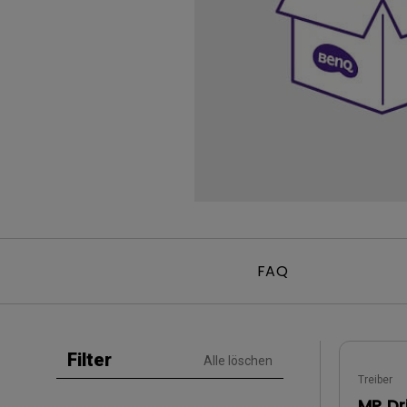
Golfsimulator Beamer
Golf
Na
PianoLight
Ka
In
FAQ
Filter
Alle löschen
Treiber
MP Dr