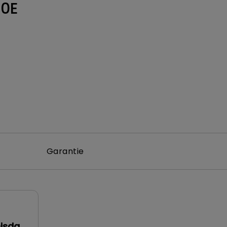
0E
Garantie
Qisda