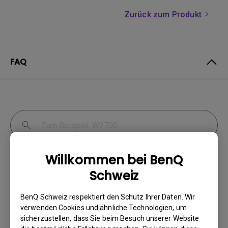
Zurück zum Produkt
FAQ
Willkommen bei BenQ
Bildschirm & Bild
Verbindung
Schweiz
Einrichtung & Betrieb
BenQ Schweiz respektiert den Schutz Ihrer Daten. Wir
verwenden Cookies und ähnliche Technologien, um
Spezifikation & Funktion
Kompatibilität
sicherzustellen, dass Sie beim Besuch unserer Website