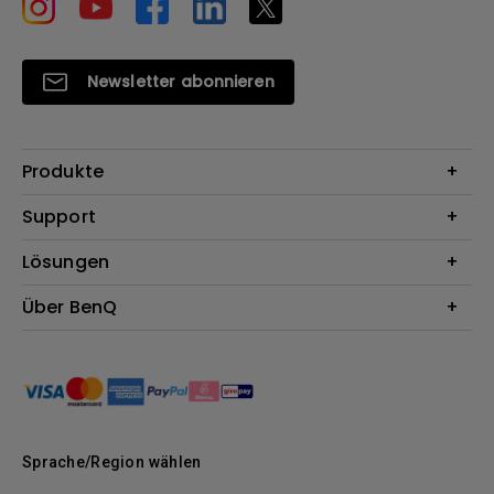
Newsletter abonnieren
Produkte
Beamer
Support
Monitore
Kontakt
Lösungen
Lampen
Garantie
Webcams
Für Unternehmen
Über BenQ
Reparaturservice
Dockingstation
Für Bildungsstätten
Downloads
Das Unternehmen
Für E-Sportler (Zowie)
BenQ Blog
Nachhaltigkeit
News
Sprache/Region wählen