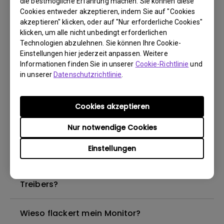
die bestmögliche Erfahrung machen. Sie können diese
Cookies entweder akzeptieren, indem Sie auf "Cookies
akzeptieren" klicken, oder auf "Nur erforderliche Cookies"
klicken, um alle nicht unbedingt erforderlichen
Warum kann mein BenQ-Monitor über ein
Technologien abzulehnen. Sie können Ihre Cookie-
USB-C(Typ C)-Kabel nicht ordnungsgemäß
Einstellungen hier jederzeit anpassen. Weitere
angezeigt werden?
Informationen finden Sie in unserer
Cookie-Richtlinie
und
in unserer
Datenschutzrichtlinie
.
Wie kann ich Flimmern auf einem externen
Mac M1/M2-Monitor beheben?
Cookies akzeptieren
Nur notwendige Cookies
Muss ich den WHQL-Treiber (Windows
Hardware Quality Labs) in Windows für
Einstellungen
meinen BenQ-Monitor installieren? Gibt es
eine aktualisierte Version des WHQL-
Treibers?
Wieso flackert mein Monitor?