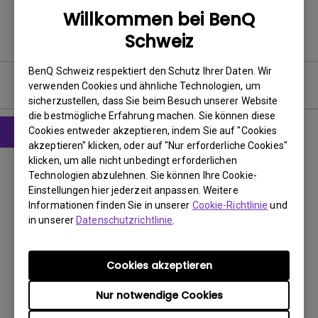
Willkommen bei BenQ
Schweiz
BenQ Schweiz respektiert den Schutz Ihrer Daten. Wir
Benutzerhandbuch
verwenden Cookies und ähnliche Technologien, um
sicherzustellen, dass Sie beim Besuch unserer Website
die bestmögliche Erfahrung machen. Sie können diese
Cookies entweder akzeptieren, indem Sie auf "Cookies
akzeptieren" klicken, oder auf "Nur erforderliche Cookies"
CAD
klicken, um alle nicht unbedingt erforderlichen
Product Dimensions
Technologien abzulehnen. Sie können Ihre Cookie-
Einstellungen hier jederzeit anpassen. Weitere
Informationen finden Sie in unserer
Cookie-Richtlinie
und
Update:
2023/04/20
in unserer
Datenschutzrichtlinie
.
Sprache:
Dateigröße:
470.92 KB
Version:
V001
Cookies akzeptieren
Nur notwendige Cookies
Vorschau