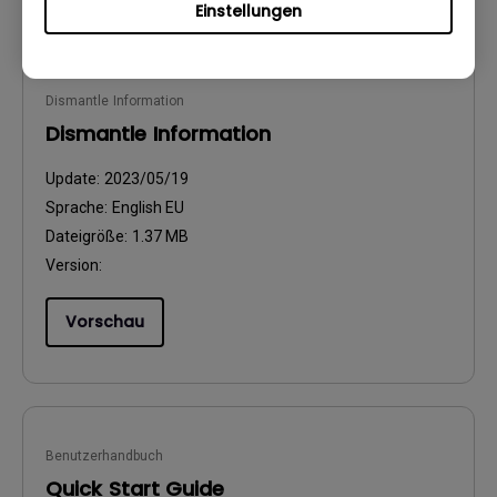
Einstellungen
Dismantle Information
Dismantle Information
Update:
2023/05/19
Sprache:
English EU
Dateigröße:
1.37 MB
Version:
Vorschau
Benutzerhandbuch
Quick Start Guide