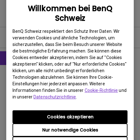
Willkommen bei BenQ
Schweiz
BenQ Schweiz respektiert den Schutz Ihrer Daten. Wir
Software & Driver
verwenden Cookies und ähnliche Technologien, um
sicherzustellen, dass Sie beim Besuch unserer Website
die bestmögliche Erfahrung machen. Sie können diese
Cookies entweder akzeptieren, indem Sie auf "Cookies
akzeptieren" klicken, oder auf "Nur erforderliche Cookies"
Software
klicken, um alle nicht unbedingt erforderlichen
Eye-CareU for Mac
Technologien abzulehnen. Sie können Ihre Cookie-
Einstellungen hier jederzeit anpassen. Weitere
Informationen finden Sie in unserer
Cookie-Richtlinie
und
BS:
Mac
in unserer
Datenschutzrichtlinie
.
OS Version:
Mac 13 or later
Version:
V1.4.14.0
Update:
2026/06/02
Cookies akzeptieren
Dateigröße:
256.11 MB
Nur notwendige Cookies
Herunterladen