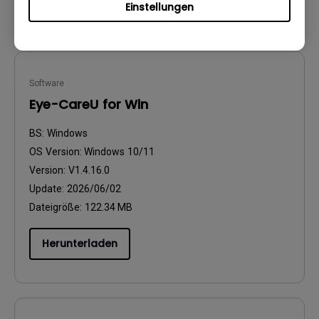
Einstellungen
Software
Eye-CareU for Win
BS:
Windows
OS Version:
Windows 10/11
Version:
V1.4.16.0
Update:
2026/06/02
Dateigröße:
122.34 MB
Herunterladen