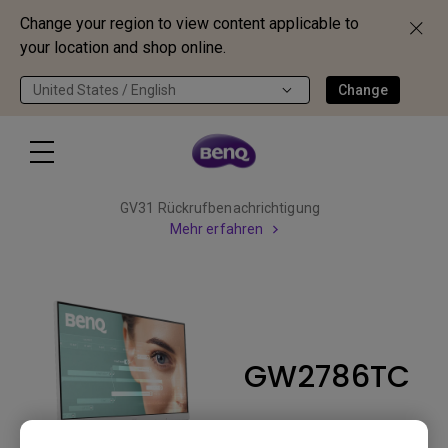
Change your region to view content applicable to
your location and shop online.
United States / English
Change
GV31 Rückrufbenachrichtigung
Mehr erfahren
GW2786TC
Zurück zum Produkt