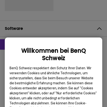
Software
Willkommen bei BenQ
Treiber
Schweiz
Driver for windows
BenQ Schweiz respektiert den Schutz Ihrer Daten. Wir
BS:
WindowVista|WinXP
verwenden Cookies und ähnliche Technologien, um
OS Version:
sicherzustellen, dass Sie beim Besuch unserer Website
Version:
0
die bestmögliche Erfahrung machen. Sie können diese
Update:
2008/10/21
Cookies entweder akzeptieren, indem Sie auf "Cookies
akzeptieren" klicken, oder auf "Nur erforderliche Cookies"
Dateigröße:
90.71 KB
klicken, um alle nicht unbedingt erforderlichen
Technologien abzulehnen. Sie können Ihre Cookie-
Herunterladen