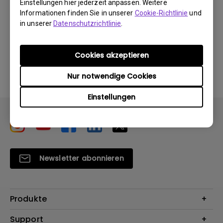
Einstellungen hier jederzeit anpassen. Weitere
Informationen finden Sie in unserer
Cookie-Richtlinie
und
in unserer
Datenschutzrichtlinie
.
Durch die Nutzung eines der oben genannten
Cookies akzeptieren
Softwareprogramme erklären Sie sich mit unseren
Bedingungen der
Endbenutzer-Lizenzvereinbarungen
Nur notwendige Cookies
einverstanden
.
Einstellungen
Newsletter abonnieren
Produkte
Beamer
Support