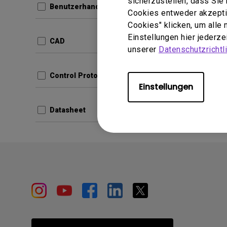
sicherzustellen, dass Si
Benutzerhandbuch
Cookies entweder akzeptie
Update:
Cookies" klicken, um alle
Sprache
Einstellungen hier jederz
CAD
Dateigr
unserer
Datenschutzrichtli
Version:
Control Protocols
Vors
Einstellungen
Datasheet