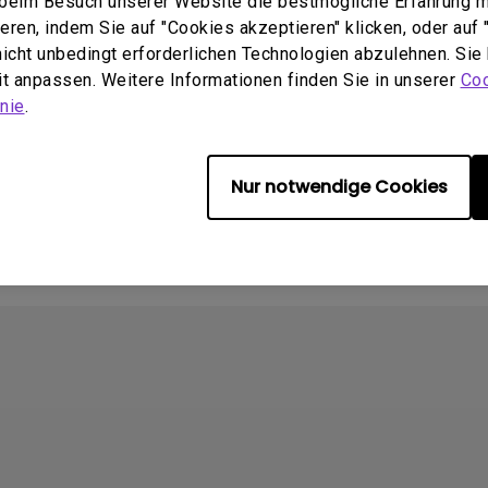
e beim Besuch unserer Website die bestmögliche Erfahrung 
ren, indem Sie auf "Cookies akzeptieren" klicken, oder auf "
2021/01/06
Update:
2009/10/01
 nicht unbedingt erforderlichen Technologien abzulehnen. Sie
:
German
Sprache:
German
eit anpassen. Weitere Informationen finden Sie in unserer
Coo
öße:
89.06 KB
Dateigröße:
4.45 MB
nie
.
Version:
chau
Vorschau
Nur notwendige Cookies