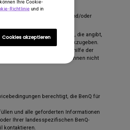
 können Ihre Cookie-
brauch, Vernachlässigung und
kie-Richtlinie
und in
 unbefugte Person Änderungen und/oder
te alphanumerische Kennung, die angibt,
Cookies akzeptieren
tausch an den Hersteller zurückzugeben.
ziert und beide Parteien mithilfe der
n BenQ zurückgeben, sofern Ihnen nicht
rvicebedingungen berechtigt, die BenQ für
llen und alle geforderten Informationen
oder Ihrer landesspezifischen BenQ-
l kontaktieren.