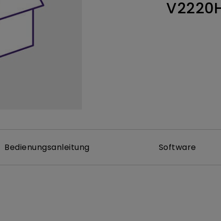
V2220
ch hinten gewölbter Monitor
Thunderbolt
Laser
bellose Steuerung
P3
Mit Android TV
tegriert
Mit Höhenverstellung
Mit niedrigem Input Lag
Bedienungsanleitung
Software