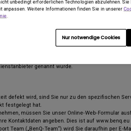
 nicht unbedingt erforderlichen Technologien abzulehnen. Sie
en verursachter Schaden) - Defekt, der durch Miss
eit anpassen. Weitere Informationen finden Sie in unserer
Coo
tallation verursacht wird. Dies gilt auch, wenn eine
nie
.
ise Authorization number - Eine von BenQ verwende
Nur notwendige Cookies
iert wurde, ein Produkt zur Reparatur oder zum Aus
mmer dahingehend, dass sie eine Transaktion identifi
tschritt erhalten können. Sie müssen das Produkt a
Dienstanbieter genannt wurde.
zeit defekt wird, sind Sie nur zu den spezifischen Se
t festgelegt hat.
 nehmen, müssen Sie unser Online-Web-Formular ausfü
hre Kontaktdaten angeben. Dies ist auf www.benq.eu 
rt Team („BenQ-Team“) wird Sie daraufhin per E-Mai