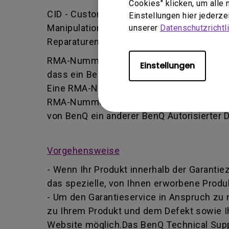
Cookies" klicken, um alle
CID - Customer Induced Damage (vom Kund
Einstellungen hier jederz
Manipulation oder falsche Einstellung/Ins
unserer
Datenschutzrichtli
Reparaturen durchführt.
RMA-Nummer - Kurz für Returned Merchand
Einstellungen
dass ein Benutzer vom BenQ-Team autoris
Eine RMA-Nummer ähnelt einer Tracking-Nu
RMA-Nummer Informationen über deren For
von BenQ ein anderer BenQ Autorisierter 
Vorgehensweise
- Wenn Ihr Produkt innerhalb der Garantie
das spezielle, von Ihnen erworbene Produk
- Um den Garantieservice in Anspruch zu
zu Ihrem Produkt und dem Defekt sowie I
Website möglich.Das BenQ Technical Suppo