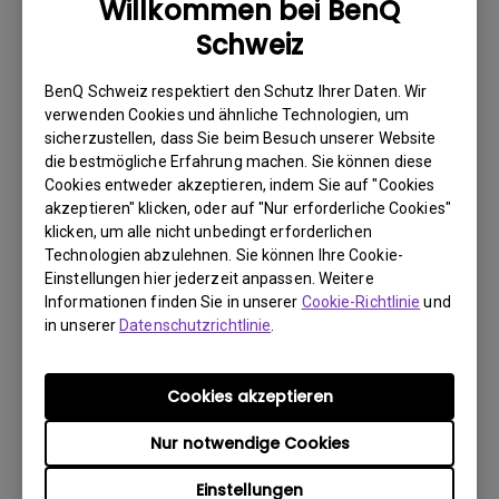
Willkommen bei BenQ
Schweiz
BenQ Schweiz respektiert den Schutz Ihrer Daten. Wir
Benutzerhandbuch
verwenden Cookies und ähnliche Technologien, um
Safety Warning and Notice
sicherzustellen, dass Sie beim Besuch unserer Website
die bestmögliche Erfahrung machen. Sie können diese
Update:
2021/01/06
Cookies entweder akzeptieren, indem Sie auf "Cookies
akzeptieren" klicken, oder auf "Nur erforderliche Cookies"
Sprache:
German
klicken, um alle nicht unbedingt erforderlichen
Dateigröße:
89.06 KB
Technologien abzulehnen. Sie können Ihre Cookie-
Version:
Einstellungen hier jederzeit anpassen. Weitere
Informationen finden Sie in unserer
Cookie-Richtlinie
und
Vorschau
in unserer
Datenschutzrichtlinie
.
Cookies akzeptieren
Nur notwendige Cookies
Benutzerhandbuch
Benutzerhandbuch
Einstellungen