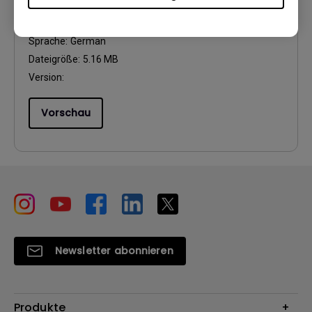
Update:
2017/01/23
Sprache:
German
Dateigröße:
5.16 MB
Version:
Vorschau
Newsletter abonnieren
Produkte