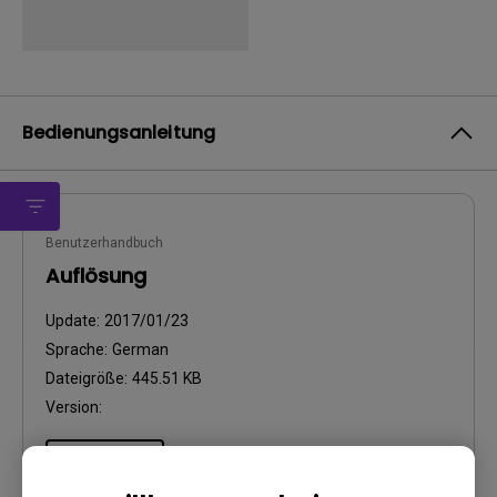
Bedienungsanleitung
Benutzerhandbuch
Auflösung
Update:
2017/01/23
Sprache:
German
Dateigröße:
445.51 KB
Version:
Vorschau