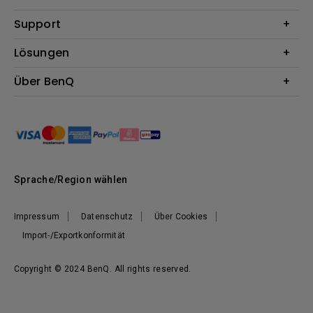
Beamer
Support
Monitore
Kontakt
Lösungen
Lampen
Garantie
Webcams
Für Unternehmen
Über BenQ
Reparaturservice
Dockingstation
Für Bildungsstätten
Downloads
Das Unternehmen
Für E-Sportler (Zowie)
BenQ Blog
Nachhaltigkeit
News
Sprache/Region wählen
Impressum
Datenschutz
Über Cookies
Import-/Exportkonformität
Copyright © 2024 BenQ. All rights reserved.