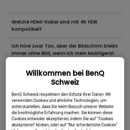
Welche HDMI-Kabel sind mit 4K HDR
kompatibel?
Ich höre zwar Ton, aber der Bildschirm bleibt
immer ohne Bild, wenn ich mein Mobilgerät
über ein Kabel oder einen Adapter an den
Projektor anschließe und versuche, Inhalte
Willkommen bei BenQ
von Netflix, Disney+, Hulu und anderen zu
Schweiz
streamen. Wie kann ich das beheben?
BenQ Schweiz respektiert den Schutz Ihrer Daten. Wir
Gibt es einen Projektor, der das Abspielen
verwenden Cookies und ähnliche Technologien, um
von Blu-ray 3D-Filmen mit einer passiven
sicherzustellen, dass Sie beim Besuch unserer Website
die bestmögliche Erfahrung machen. Sie können diese
polarisierten Brille unterstützt, wie bei
Cookies entweder akzeptieren, indem Sie auf "Cookies
meinem Fernseher?
akzeptieren" klicken, oder auf "Nur erforderliche Cookies"