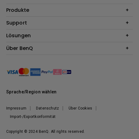
Produkte
Beamer
Support
Monitore
Kontakt
Lösungen
Lampen
Garantie
Webcams
Für Unternehmen
Über BenQ
Reparaturservice
Dockingstation
Für Bildungsstätten
Downloads
Das Unternehmen
Für E-Sportler (Zowie)
BenQ Blog
Nachhaltigkeit
News
Sprache/Region wählen
Impressum
Datenschutz
Über Cookies
Import-/Exportkonformität
Copyright © 2024 BenQ. All rights reserved.