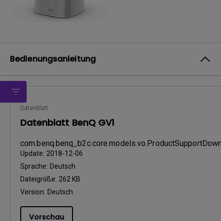
Bedienungsanleitung
Datenblatt
Datenblatt BenQ GV1
com.benq.benq_b2c.core.models.vo.ProductSupportDo
Update:
2018-12-06
Sprache:
Deutsch
Dateigröße:
262 KB
Version:
Deutsch
Vorschau