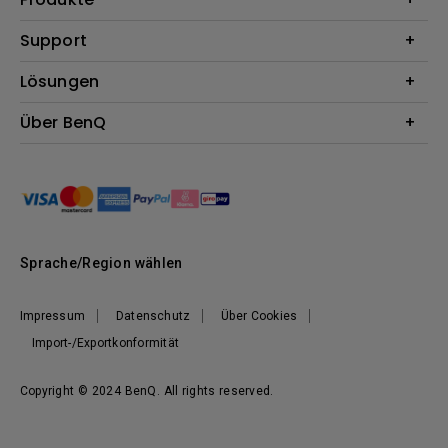
Beamer
Support
Monitore
Kontakt
Lösungen
Lampen
Garantie
Webcams
Für Unternehmen
Über BenQ
Reparaturservice
Dockingstation
Für Bildungsstätten
Downloads
Das Unternehmen
Für E-Sportler (Zowie)
BenQ Blog
Nachhaltigkeit
News
Sprache/Region wählen
Impressum
Datenschutz
Über Cookies
Import-/Exportkonformität
Copyright © 2024 BenQ. All rights reserved.