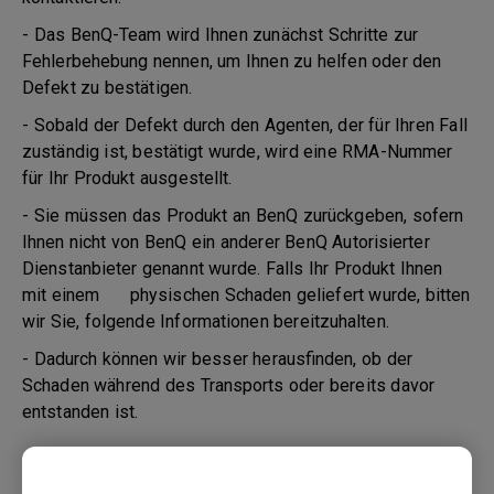
- Das BenQ-Team wird Ihnen zunächst Schritte zur
Fehlerbehebung nennen, um Ihnen zu helfen oder den
Defekt zu bestätigen.
- Sobald der Defekt durch den Agenten, der für Ihren Fall
zuständig ist, bestätigt wurde, wird eine RMA-Nummer
für Ihr Produkt ausgestellt.
- Sie müssen das Produkt an BenQ zurückgeben, sofern
Ihnen nicht von BenQ ein anderer BenQ Autorisierter
Dienstanbieter genannt wurde. Falls Ihr Produkt Ihnen
mit einem physischen Schaden geliefert wurde, bitten
wir Sie, folgende Informationen bereitzuhalten.
- Dadurch können wir besser herausfinden, ob der
Schaden während des Transports oder bereits davor
entstanden ist.
1. Informieren Sie BenQ oder den Verkäufer so schnell