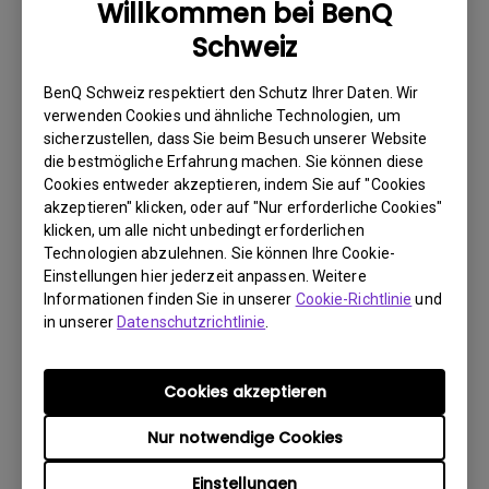
Willkommen bei BenQ
wie möglich über das Internet.
Schweiz
2. Fotografieren Sie Folgendes:
a. Verpackungsmaterial (innen und aussen)
BenQ Schweiz respektiert den Schutz Ihrer Daten. Wir
verwenden Cookies und ähnliche Technologien, um
b. den physischen Schaden
sicherzustellen, dass Sie beim Besuch unserer Website
die bestmögliche Erfahrung machen. Sie können diese
3. Halten Sie die Rechnung und den Lieferschein bereit.
Cookies entweder akzeptieren, indem Sie auf "Cookies
4. Verwenden Sie das Produkt nicht, da eventuell seine
akzeptieren" klicken, oder auf "Nur erforderliche Cookies"
Betriebsstunden überprüft werden.
klicken, um alle nicht unbedingt erforderlichen
Technologien abzulehnen. Sie können Ihre Cookie-
Einstellungen hier jederzeit anpassen. Weitere
Informationen finden Sie in unserer
Cookie-Richtlinie
und
Garantieeinschränkung
in unserer
Datenschutzrichtlinie
.
Die Garantie für Lampen (hier als Leuchtmittel
bezeichnet) richtet sich nach dem
Cookies akzeptieren
Leuchtmitteltyp und ist begrenzt auf:
Nur notwendige Cookies
- Lampenlichtquelle (UHP): 1 Jahr bzw. 2000
Einstellungen