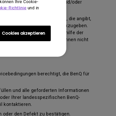
 unbefugte Person Änderungen und/oder
 können Ihre Cookie-
kie-Richtlinie
und in
te alphanumerische Kennung, die angibt,
tausch an den Hersteller zurückzugeben.
ziert und beide Parteien mithilfe der
Cookies akzeptieren
n BenQ zurückgeben, sofern Ihnen nicht
rvicebedingungen berechtigt, die BenQ für
llen und alle geforderten Informationen
oder Ihrer landesspezifischen BenQ-
l kontaktieren.
 oder den Defekt zu bestätigen.