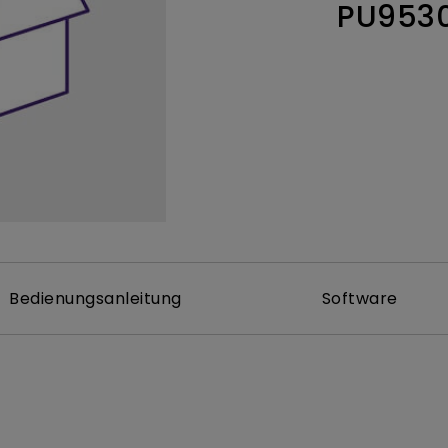
PU953
ch hinten gewölbter Monitor
Thunderbolt
Laser
bellose Steuerung
P3
Mit Android TV
tegriert
Mit Höhenverstellung
Mit niedrigem Input Lag
Bedienungsanleitung
Software