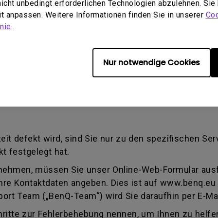
tallation verursacht wird. Dies gilt auch, wenn eine
 nicht unbedingt erforderlichen Technologien abzulehnen. Sie
eit anpassen. Weitere Informationen finden Sie in unserer
Coo
nie
.
ise Authorization number - Eine von BenQ verwende
iert wurde, ein Produkt zur Reparatur oder zum Aus
mmer dahingehend, dass sie eine Transaktion identifi
Nur notwendige Cookies
tschritt erhalten können. Sie müssen das Produkt a
Dienstanbieter genannt wurde.
zeit defekt wird, sind Sie nur zu den spezifischen Se
t festgelegt hat.
 nehmen, müssen Sie unser Online-Web-Formular ausfü
hre Kontaktdaten angeben. Dies ist auf www.benq.eu 
rt Team („BenQ-Team“) wird Sie daraufhin per E-Mai
itte zur Fehlerbehebung nennen, um Ihnen zu helfen