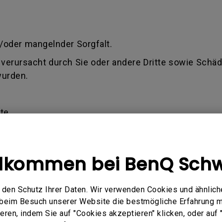
.
/oder mangelnder Sorgfalt.
verursacht durch Sie oder andere Dritte sowie Schäde
wurden.
te.
 älter als 1,5 Jahre ab Kaufdatum ist (Rechnung)
ilen, ob der Antrag innerhalb der Allgemeinen Gesch
llkommen bei BenQ Schw
rd oder Sie keine oder nur eine Teilentschädigung fü
den Schutz Ihrer Daten. Wir verwenden Cookies und ähnlich
Q akzeptiert nur eine gültige Rechnung als Kaufbeleg
e beim Besuch unserer Website die bestmögliche Erfahrung 
en verursachter Schaden) - Defekt, der durch Miss
ren, indem Sie auf "Cookies akzeptieren" klicken, oder auf "