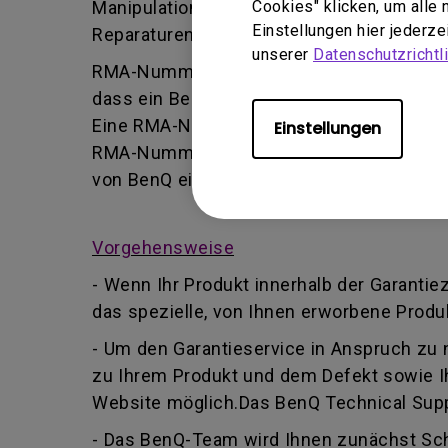
Manipulation oder falsche Einstellung/Ins
Cookies" klicken, um alle
Einstellungen hier jederz
Reparaturen durchführt.
unserer
Datenschutzrichtli
RMA-Nummer - Kurz für Returned Merchand
dass ein Benutzer vom BenQ-Team autoris
Eine RMA-Nummer ähnelt einer Tracking-Nu
Einstellungen
RMA-Nummer Informationen über deren For
von BenQ ein anderer BenQ Autorisierter 
Vorgehensweise
- Wenn Ihr Produkt innerhalb der Garantie
das spezielle, von Ihnen erworbene Produk
- Um den Garantieservice in Anspruch zu
zu Ihrem Produkt und dem Defekt sowie I
Website möglich.Das BenQ Technical Suppo
- Das BenQ-Team wird Ihnen zunächst Schr