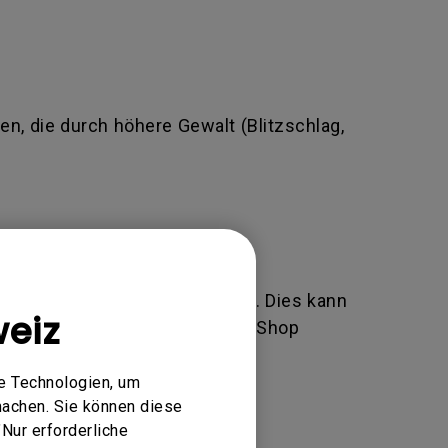
n, die durch höhere Gewalt (Blitzschlag,
äftsbedingungen von BenQ liegt. Dies kann
eiz
r Einkäufe über unseren Online-Shop
e Technologien, um
.
machen. Sie können diese
brauch, Vernachlässigung und
Nur erforderliche