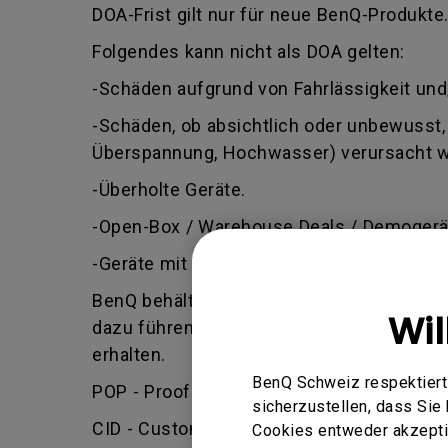
DOA-Frist gilt nur für neue BenQ-Produkte
Folgendes kann nicht als DOA gelten:
-Schäden aufgrund von Fahrlässigkeit und
-Schäden, ob absichtlich oder unbewusst, 
Überspannung, Hochwasser) verursacht 
-Überholte Geräte.
-Open-Box / Warehouse Deals / Demogerä
-Geräte mit einem Herstellungsdatum, das
BenQ behält sich das Recht vor, zu beurte
Wi
dazu führen, dass Ihr Antrag abgelehnt wi
erhalten.
BenQ Schweiz respektiert 
POP - Proof of Purchase (Kaufbeleg) - Ben
sicherzustellen, dass Si
CID - Customer Induced Damage (vom Kund
Cookies entweder akzeptie