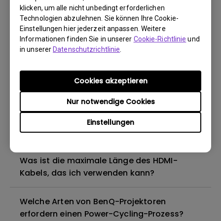
von Blu-ray 3D-Filmen mit einer passiven
klicken, um alle nicht unbedingt erforderlichen
polarisierten Brille unterstützt, wie bei
Technologien abzulehnen. Sie können Ihre Cookie-
meinem Fernseher?
Einstellungen hier jederzeit anpassen. Weitere
Informationen finden Sie in unserer
Cookie-Richtlinie
und
in unserer
Datenschutzrichtlinie
.
Wie kann ich die Bildkurve korrigieren, die im
oberen Teil des projizierten Bildes erscheint?
Cookies akzeptieren
Ich kann die Fernbedienung des Android TV-
Nur notwendige Cookies
Dongles nicht verwenden, um das Android
TV-System oder meinen Projektor zu
Einstellungen
steuern. Wie kann ich das beheben?
Was ist die maximale Länge des HDMI-
Kabels, das ich verwenden kann?
Welche Arten von BenQ-Projektoren
erfordern einen Power-Cycling-Prozess?