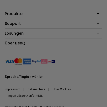
Produkte
Beamer
Support
Monitore
Kontakt
Lösungen
Lampen
Garantie
Webcams
Für Unternehmen
Über BenQ
Reparaturservice
Dockingstation
Für Bildungsstätten
Downloads
Das Unternehmen
Für E-Sportler (Zowie)
BenQ Blog
Nachhaltigkeit
News
Sprache/Region wählen
Impressum
Datenschutz
Über Cookies
Import-/Exportkonformität