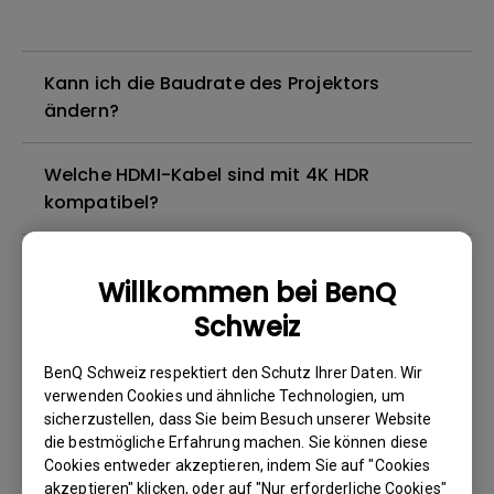
Kann ich die Baudrate des Projektors
ändern?
Welche HDMI-Kabel sind mit 4K HDR
kompatibel?
Ich höre zwar Ton, aber der Bildschirm bleibt
Willkommen bei BenQ
immer ohne Bild, wenn ich mein Mobilgerät
Schweiz
über ein Kabel oder einen Adapter an den
Projektor anschließe und versuche, Inhalte
BenQ Schweiz respektiert den Schutz Ihrer Daten. Wir
von Netflix, Disney+, Hulu und anderen zu
verwenden Cookies und ähnliche Technologien, um
streamen. Wie kann ich das beheben?
sicherzustellen, dass Sie beim Besuch unserer Website
die bestmögliche Erfahrung machen. Sie können diese
Gibt es einen Projektor, der das Abspielen
Cookies entweder akzeptieren, indem Sie auf "Cookies
akzeptieren" klicken, oder auf "Nur erforderliche Cookies"