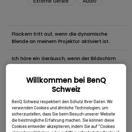
Externe Geräte
Audio
Flackern tritt auf, wenn die dynamische
Blende an meinem Projektor aktiviert ist.
Ich höre ein Geräusch, wenn der Bildschirm
von einem weißen zu einem schwarzen
Bildschirm wechselt, und umgekehrt. Was
Willkommen bei BenQ
kann ich tun, um das zu beheben?
Schweiz
Wie funktioniert Netflix auf dem Projektor?
BenQ Schweiz respektiert den Schutz Ihrer Daten. Wir
verwenden Cookies und ähnliche Technologien, um
Wie überprüfe ich die MAC-Adresse meines
sicherzustellen, dass Sie beim Besuch unserer Website
die bestmögliche Erfahrung machen. Sie können diese
Android TV-Dongles?
Cookies entweder akzeptieren, indem Sie auf "Cookies