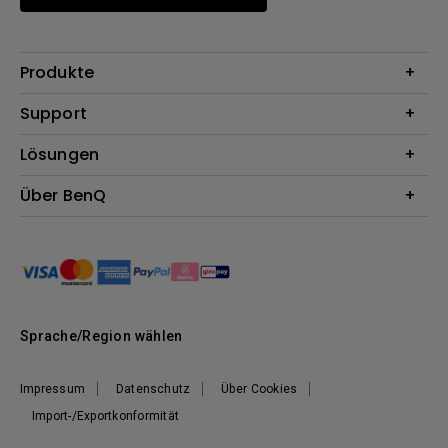
Produkte
Beamer
Support
Monitore
Kontakt
Lösungen
Lampen
Garantie
Webcams
Für Unternehmen
Über BenQ
Reparaturservice
Dockingstation
Für Bildungsstätten
Downloads
Das Unternehmen
Für E-Sportler (Zowie)
BenQ Blog
Nachhaltigkeit
News
Sprache/Region wählen
Impressum
Datenschutz
Über Cookies
Import-/Exportkonformität