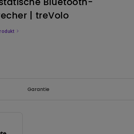
statische Bluetooth-
echer | treVolo
rodukt
Garantie
ate