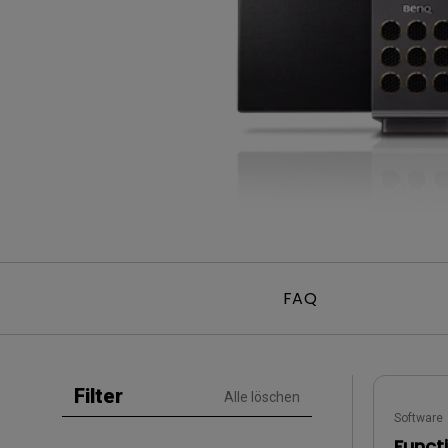
Golfsimulator Beamer
Golf
Na
PianoLight
Ka
In
FAQ
Filter
Alle löschen
Software
Funct