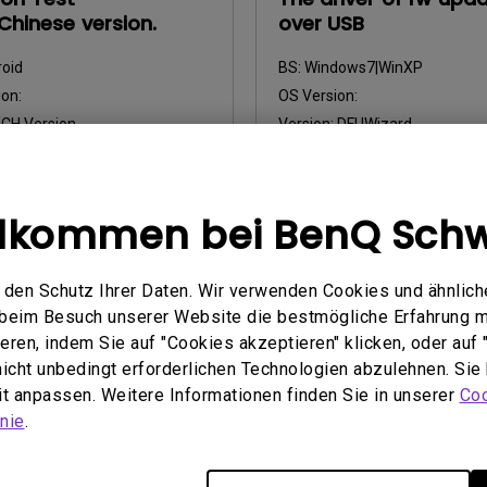
hinese version.
over USB
oid
BS:
Windows7|WinXP
on:
OS Version:
:
CH Version
Version:
DFUWizard
2014/11/03
Update:
2014/12/10
öße:
1.07 MB
Dateigröße:
1.08 MB
llkommen bei BenQ Schw
nterladen
Herunterladen
den Schutz Ihrer Daten. Wir verwenden Cookies und ähnlich
e beim Besuch unserer Website die bestmögliche Erfahrung 
Nutzung eines der oben genannten Softwareprogramme erklären 
ren, indem Sie auf "Cookies akzeptieren" klicken, oder auf "
inbarungen einverstanden
.
 nicht unbedingt erforderlichen Technologien abzulehnen. Sie
eit anpassen. Weitere Informationen finden Sie in unserer
Coo
nie
.