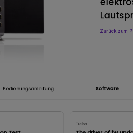
elektro
ch hinten gewölbter Monitor
Thunderbolt
Laser
Lautspr
bellose Steuerung
P3
Mit Android TV
tegriert
Mit Höhenverstellung
Zurück zum P
Mit niedrigem Input Lag
Bedienungsanleitung
Software
Treiber
ion Test
The driver of fw upd