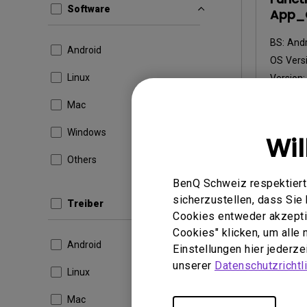
Software
App_C
BS:
Andr
Android
OS Versi
Linux
Version
Update:
Mac
Dateigr
Windows
Wi
Heru
Others
BenQ Schweiz respektiert 
sicherzustellen, dass Si
Treiber
Durch die 
Cookies entweder akzeptie
Lizenzvere
Cookies" klicken, um alle
Android
Einstellungen hier jederz
unserer
Datenschutzrichtli
Linux
Mac