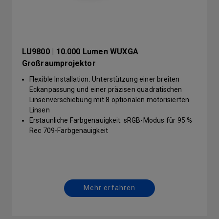
LU9800 | 10.000 Lumen WUXGA
Großraumprojektor
Flexible Installation: Unterstützung einer breiten
Eckanpassung und einer präzisen quadratischen
Linsenverschiebung mit 8 optionalen motorisierten
Linsen
Erstaunliche Farbgenauigkeit: sRGB-Modus für 95 %
Rec 709-Farbgenauigkeit
Schneller Modus: Latenzzeit<17ms
(@WUXGA/60Hz) ermöglicht realistische
Simulationen und Spiele
Einstellung des Weißabgleichs im Werk:
Weißabgleichskalibrierung für nahtlose
Mehr erfahren
Überblendung
Wartungsfreier Laser: Staubdicht versiegelter
Lasermotor mit einer Lebensdauer von 30.000