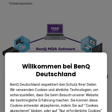
Willkommen bei BenQ
Deutschland
BenQ Deutschland respektiert den Schutz Ihrer Daten.
Wir verwenden Cookies und ähnliche Technologien, um
Mit der BenQ MDA-Software
sicherzustellen, dass Sie beim Besuch unserer Website
die bestmögliche Erfahrung machen. Sie können diese
behalten Sie die Kontrolle
Cookies entweder akzeptieren, indem Sie auf "Cookies
akzeptieren" klicken, oder auf "Nur erforderliche Cookies"