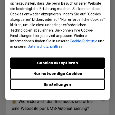
Warum kann ich den Bildschirm meines
sicherzustellen, dass Sie beim Besuch unserer Website
Laptops mit InstaShare2 Miracast P2P nicht
die bestmögliche Erfahrung machen. Sie können diese
Cookies entweder akzeptieren, indem Sie auf "Cookies
übertragen?
akzeptieren" klicken, oder auf "Nur erforderliche Cookies"
klicken, um alle nicht unbedingt erforderlichen
Was ist der Unterschied zwischen DMS
Technologien abzulehnen. Sie können Ihre Cookie-
Einstellungen hier jederzeit anpassen. Weitere
Cloud und DMS Local?
Informationen finden Sie in unserer
Cookie-Richtlinie
und
in unserer
Datenschutzrichtlinie
.
Warum wird „Display-ID ungültig“
angezeigt, wenn ich EasySetting mit meinem
Cookies akzeptieren
Gerät zu registrieren versuche?
Nur notwendige Cookies
Wo kann ich die InstaShare App für
Einstellungen
Android/iOS/Windows/MAC OS herunterladen?
Wie ändere ich den Bildmodus und öffne
eine Webseite per DMS-Automatisierung?