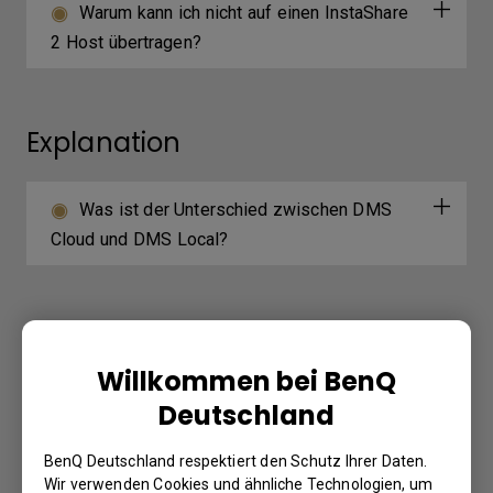
Warum kann ich nicht auf einen InstaShare
2 Host übertragen?
Explanation
Was ist der Unterschied zwischen DMS
Cloud und DMS Local?
Further Query
Willkommen bei BenQ
Warum wird auf dem Gerät keine „Display-
Deutschland
ID“ angezeigt?
BenQ Deutschland respektiert den Schutz Ihrer Daten.
Wir verwenden Cookies und ähnliche Technologien, um