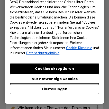
BenQ Deutschland respektiert den Schutz Ihrer Daten.
Further Query
Wir verwenden Cookies und ähnliche Technologien, um
sicherzustellen, dass Sie beim Besuch unserer Website
die bestmögliche Erfahrung machen. Sie können diese
Der Wired Remote-Anschluss wird
Cookies entweder akzeptieren, indem Sie auf "Cookies
verwendet, um eine kabelgebundene
akzeptieren" klicken, oder auf "Nur erforderliche Cookies"
klicken, um alle nicht unbedingt erforderlichen
Fernbedienung anzuschließen. Was ist die
Technologien abzulehnen. Sie können Ihre Cookie-
maximale Unterstützungsdistanz der
Einstellungen hier jederzeit anpassen. Weitere
kabelgebundenen Fernbedienung?
Informationen finden Sie in unserer
Cookie-Richtlinie
und
in unserer
Datenschutzrichtlinie
.
Meine Fernbedienung funktioniert nicht. Wie
kann dies behoben werden?
Cookies akzeptieren
Nur notwendige Cookies
Was kann ich tun, wenn meine
Projektionsfläche bei Anwendung des
Einstellungen
Dupliziermodus unter Windows kleiner wird?
Wie kann ich die Firmware des Projektors