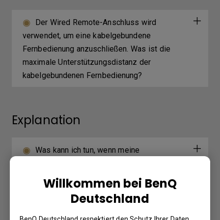
Der Wired Remote-Anschluss wird
verwendet, um eine kabelgebundene
Fernbedienung anzuschließen. Was ist die
maximale Unterstützungsdistanz der
kabelgebundenen Fernbedienung?
Explanation
Was kann ich tun, wenn meine
Projektionsfläche bei Anwendung des
Dupliziermodus unter Windows kleiner wird?
Willkommen bei BenQ
Deutschland
BenQ Deutschland respektiert den Schutz Ihrer Daten.