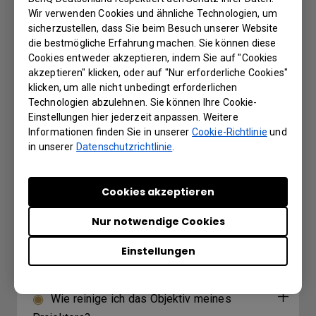
Further Query
Wir verwenden Cookies und ähnliche Technologien, um
sicherzustellen, dass Sie beim Besuch unserer Website
die bestmögliche Erfahrung machen. Sie können diese
Der Wired Remote-Anschluss wird
Cookies entweder akzeptieren, indem Sie auf "Cookies
verwendet, um eine kabelgebundene
akzeptieren" klicken, oder auf "Nur erforderliche Cookies"
Fernbedienung anzuschließen. Was ist die
klicken, um alle nicht unbedingt erforderlichen
maximale Unterstützungsdistanz der
Technologien abzulehnen. Sie können Ihre Cookie-
Einstellungen hier jederzeit anpassen. Weitere
kabelgebundenen Fernbedienung?
Informationen finden Sie in unserer
Cookie-Richtlinie
und
in unserer
Datenschutzrichtlinie
.
Meine Fernbedienung funktioniert nicht. Wie
kann dies behoben werden?
Cookies akzeptieren
Was kann ich tun, wenn meine
Nur notwendige Cookies
Projektionsfläche bei Anwendung des
Einstellungen
Dupliziermodus unter Windows kleiner wird?
Wie reinige ich das Objektiv meines