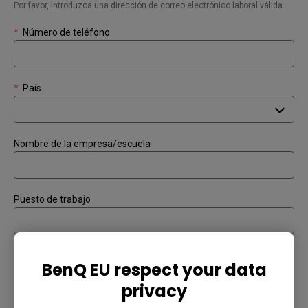
Por favor, introduzca una dirección de correo electrónico laboral válida.
*
Número de teléfono
*
País
Nombre de la empresa/escuela
Puesto de trabajo
*
¿Cómo podemos ayudarle?
BenQ EU respect your data
privacy