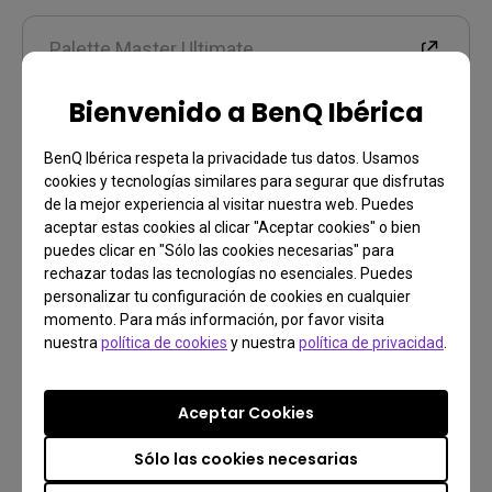
Palette Master Ultimate
Bienvenido a BenQ Ibérica
Garantía
BenQ Ibérica respeta la privacidade tus datos. Usamos
cookies y tecnologías similares para segurar que disfrutas
de la mejor experiencia al visitar nuestra web. Puedes
aceptar estas cookies al clicar "Aceptar cookies" o bien
puedes clicar en "Sólo las cookies necesarias" para
Información de garantía
rechazar todas las tecnologías no esenciales. Puedes
personalizar tu configuración de cookies en cualquier
momento. Para más información, por favor visita
nuestra
política de cookies
y nuestra
política de privacidad
.
Aceptar Cookies
Contáctenos
Sólo las cookies necesarias
¿Necesitas ponerte en