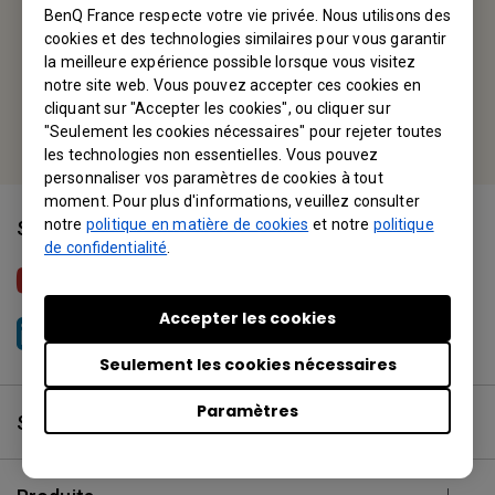
Tel: +33-0-1-7037-1717
BenQ France respecte votre vie privée. Nous utilisons des
cookies et des technologies similaires pour vous garantir
Fax: +33-0-1-7037-1799
la meilleure expérience possible lorsque vous visitez
notre site web. Vous pouvez accepter ces cookies en
cliquant sur "Accepter les cookies", ou cliquer sur
Or find your local office
"Seulement les cookies nécessaires" pour rejeter toutes
les technologies non essentielles. Vous pouvez
personnaliser vos paramètres de cookies à tout
moment. Pour plus d'informations, veuillez consulter
notre
politique en matière de cookies
et notre
politique
Suivez-nous
de confidentialité
.
BenQ France
Accepter les cookies
BenQ France
Seulement les cookies nécessaires
Paramètres
Solutions