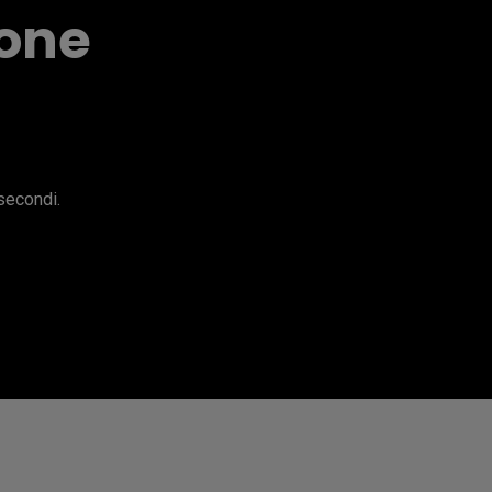
ione
secondi.