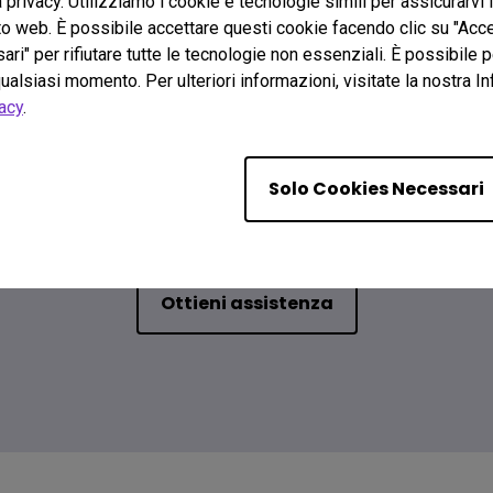
a privacy. Utilizziamo i cookie e tecnologie simili per assicurarvi
ito web. È possibile accettare questi cookie facendo clic su "Acce
ari" per rifiutare tutte le tecnologie non essenziali. È possibile 
ualsiasi momento. Per ulteriori informazioni, visitate la nostra I
acy
.
Contattaci
Solo Cookies Necessari
isogno di metterti in con
Ottieni assistenza