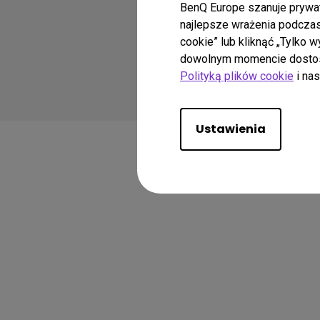
BenQ Europe szanuje prywat
najlepsze wrażenia podczas 
cookie” lub kliknąć „Tylko 
dowolnym momencie dostosow
Copyright © 2024 BenQ
Polityką plików cookie
i na
Polityka Prywatności
Ustawienia