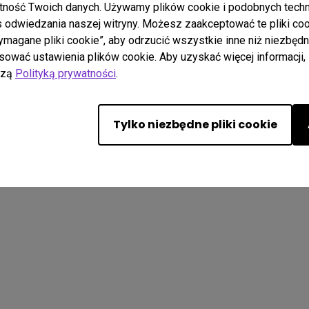
ność Twoich danych. Używamy plików cookie i podobnych techno
odwiedzania naszej witryny. Możesz zaakceptować te pliki cookie
wymagane pliki cookie”, aby odrzucić wszystkie inne niż niezbę
ać ustawienia plików cookie. Aby uzyskać więcej informacji, 
. All rights reserved.
szą
Polityką prywatności
.
O Cookies
Zgodność z Przepisami Importowymi/Eksportowymi
Tylko niezbędne pliki cookie