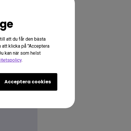
ige
ill att du får den bästa
att klicka på "Acceptera
 Du kan när som helst
ritetspolicy
.
Acceptera cookies