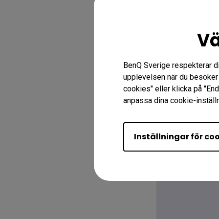
Vä
BenQ Sverige respekterar din 
upplevelsen när du besöker 
Garantinform
cookies" eller klicka på "En
anpassa dina cookie-inställn
Inställningar för co