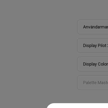
Användarma
Display Pilot 
Display Colo
Palette Mast