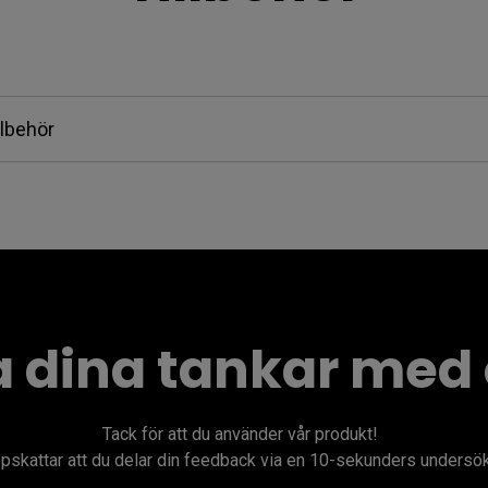
llbehör
a dina tankar med o
Tack för att du använder vår produkt!​  

ppskattar att du delar din feedback via en 10-sekunders undersökn