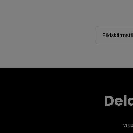
Bildskärmsti
Del
Vi u